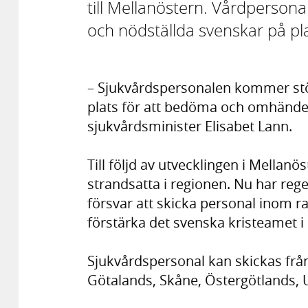
till Mellanöstern. Vårdperson
och nödställda svenskar på pla
– Sjukvårdspersonalen kommer st
plats för att bedöma och omhände
sjukvårdsminister Elisabet Lann.
Till följd av utvecklingen i Mellan
strandsatta i regionen. Nu har rege
försvar att skicka personal inom r
förstärka det svenska kristeamet 
Sjukvårdspersonal kan skickas frå
Götalands, Skåne, Öster­götlands, 