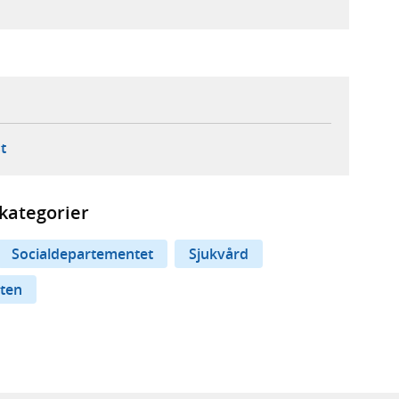
ebbplats,
ern webbplats,
 ny flik, extern webbplats,
- öppnar din e-postklient,
t
kategorier
Socialdepartementet
Sjukvård
ten