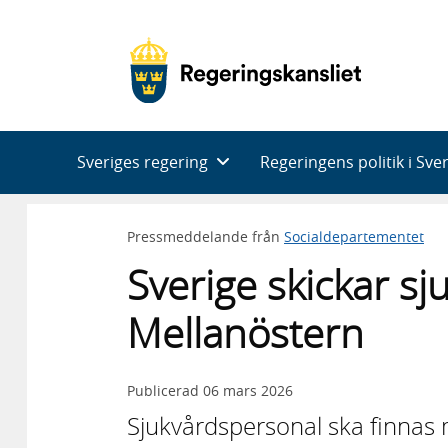
Huvudnavigering
Sveriges regering
Regeringens politik i Sve
Pressmeddelande från
Socialdepartementet
Sverige skickar sj
Mellanöstern
Publicerad
06 mars 2026
Sjukvårdspersonal ska finnas 