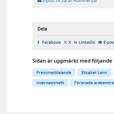
e-post till Sarah Hummerdal
Dela
- öppnas i ny flik, extern w
- öppnas i ny flik, ext
- öppnas i
Facebook
X
LinkedIn
E-pos
Sidan är uppmärkt med följande 
Pressmeddelande
Elisabet Lann
Internationellt
Förenade arabemira