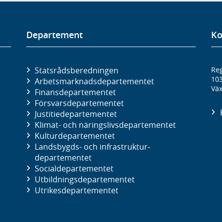
Departement
Ko
Statsrådsberedningen
Reg
10
Arbetsmarknads­departementet
Väx
Finans­departementet
Försvars­departementet
Justitie­departementet
Klimat- och näringslivs­departementet
Kultur­departementet
Landsbygds- och infrastruktur­
departementet
Social­departementet
Utbildnings­departementet
Utrikes­departementet