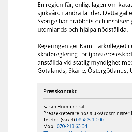
En region får, enligt lagen om kata
sjukvård i andra länder. Detta gäl
Sverige har drabbats och insatsen 
utomlands och hjälpa nödställda.
Regeringen ger Kammarkollegiet i
skadereglering för tjänstereseska
anställda vid statlig myndighet me
Götalands, Skåne, Öster­götlands, 
Presskontakt
Sarah Hummerdal
Pressekreterare hos sjukvårdsminister 
Telefon (växel)
08-405 10 00
Mobil
070-218 63 34