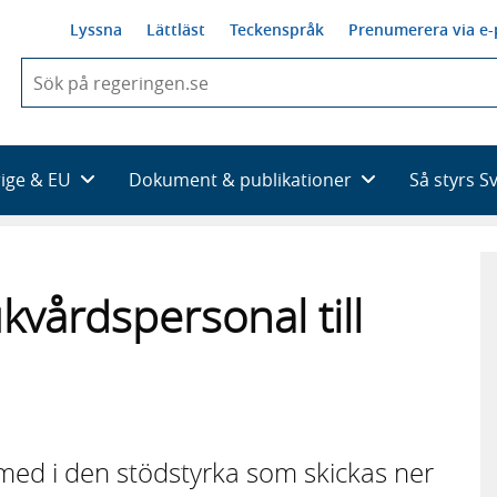
Lyssna
Lättläst
Teckenspråk
Prenumerera via e-
När
du
börjar
skriva
så
rige & EU
Dokument & publikationer
Så styrs S
framträder
en
lista
med
sökförslag
ukvårdspersonal till
med i den stödstyrka som skickas ner