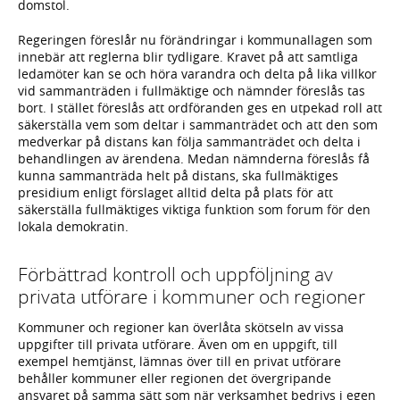
domstol.
Regeringen föreslår nu förändringar i kommunallagen som
innebär att reglerna blir tydligare. Kravet på att samtliga
ledamöter kan se och höra varandra och delta på lika villkor
vid sammanträden i fullmäktige och nämnder föreslås tas
bort. I stället föreslås att ordföranden ges en utpekad roll att
säkerställa vem som deltar i sammanträdet och att den som
medverkar på distans kan följa sammanträdet och delta i
behandlingen av ärendena. Medan nämnderna föreslås få
kunna sammanträda helt på distans, ska fullmäktiges
presidium enligt förslaget alltid delta på plats för att
säkerställa fullmäktiges viktiga funktion som forum för den
lokala demokratin.
Förbättrad kontroll och uppföljning av
privata utförare i kommuner och regioner
Kommuner och regioner kan överlåta skötseln av vissa
uppgifter till privata utförare. Även om en uppgift, till
exempel hemtjänst, lämnas över till en privat utförare
behåller kommuner eller regionen det övergripande
ansvaret på samma sätt som när verksamhet bedrivs i egen