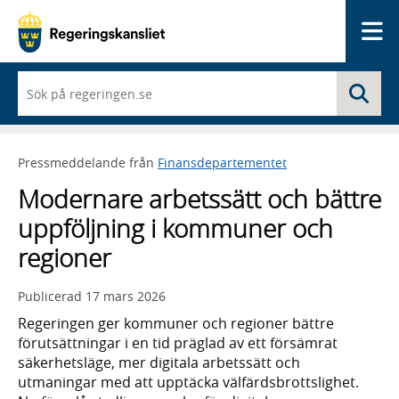
Me
När
Sö
du
börjar
skriva
så
Pressmeddelande från
Finansdepartementet
framträder
en
Modernare arbetssätt och bättre
lista
med
uppföljning i kommuner och
sökförslag
regioner
Publicerad
17 mars 2026
Regeringen ger kommuner och regioner bättre
förutsättningar i en tid präglad av ett försämrat
säkerhetsläge, mer digitala arbetssätt och
utmaningar med att upptäcka välfärdsbrottslighet.