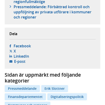
regionfullmäktige
Pressmeddelande: Förbättrad kontroll och
uppföljning av privata utförare i kommuner
och regioner
Dela
- öppnas i ny flik, extern webbplats,
Facebook
- öppnas i ny flik, extern webbplats,
X
- öppnas i ny flik, extern webbplats,
LinkedIn
- öppnar din e-postklient,
E-post
Sidan är uppmärkt med följande
kategorier
Pressmeddelande
Erik Slottner
Finansdepartementet
Digitaliseringspolitik