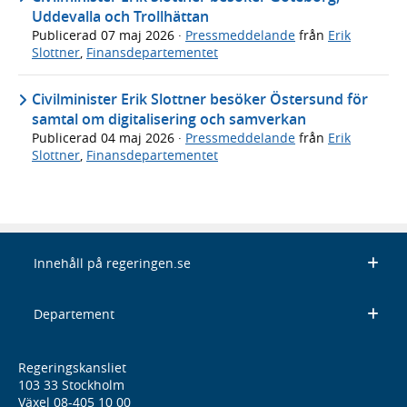
Uddevalla och Trollhättan
Publicerad
07 maj 2026
·
Pressmeddelande
från
Erik
Slottner
,
Finansdepartementet
Civilminister Erik Slottner besöker Östersund för
samtal om digitalisering och samverkan
Publicerad
04 maj 2026
·
Pressmeddelande
från
Erik
Slottner
,
Finansdepartementet
Innehåll på regeringen.se
Departement
Regeringskansliet
103 33 Stockholm
Växel 08-405 10 00