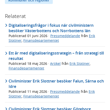
Kommuner och regioner
Relaterat
Digitaliseringsfrågor i fokus när civilministern
besöker Västerbottens och Norrbottens län
Publicerad
01 juni 2026
·
Pressmeddelande
från
Erik
Slottner
,
Finansdepartementet
Ett år med digitaliseringsstrategin – från strategi till
resultat
Publicerad
18 maj 2026
·
Artikel
från
Erik Slottner
,
Finansdepartementet
Civilminister Erik Slottner besöker Falun, Särna och
Idre
Publicerad
11 maj 2026
·
Pressmeddelande
från
Erik
Slottner
,
Finansdepartementet
Civilminister Erik Slottner besöker Göteborg,