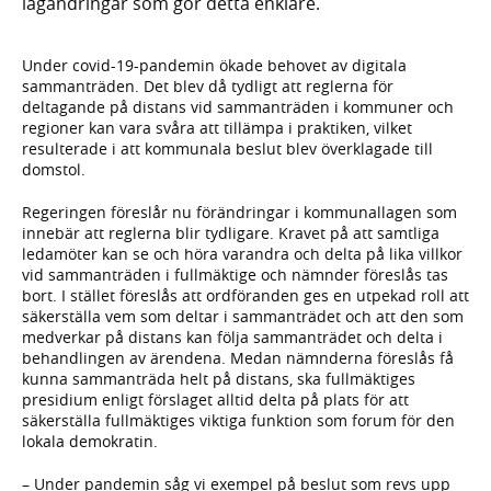
lagändringar som gör detta enklare.
Under covid-19-pandemin ökade behovet av digitala
sammanträden. Det blev då tydligt att reglerna för
deltagande på distans vid sammanträden i kommuner och
regioner kan vara svåra att tillämpa i praktiken, vilket
resulterade i att kommunala beslut blev överklagade till
domstol.
Regeringen föreslår nu förändringar i kommunallagen som
innebär att reglerna blir tydligare. Kravet på att samtliga
ledamöter kan se och höra varandra och delta på lika villkor
vid sammanträden i fullmäktige och nämnder föreslås tas
bort. I stället föreslås att ordföranden ges en utpekad roll att
säkerställa vem som deltar i sammanträdet och att den som
medverkar på distans kan följa sammanträdet och delta i
behandlingen av ärendena. Medan nämnderna föreslås få
kunna sammanträda helt på distans, ska fullmäktiges
presidium enligt förslaget alltid delta på plats för att
säkerställa fullmäktiges viktiga funktion som forum för den
lokala demokratin.
– Under pandemin såg vi exempel på beslut som revs upp