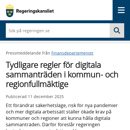
Me
När
Sö
du
börjar
skriva
så
Pressmeddelande från
Finansdepartementet
framträder
en
Tydligare regler för digitala
lista
med
sammanträden i kommun- och
sökförslag
regionfullmäktige
Publicerad
11 december 2025
Ett förändrat säkerhetsläge, risk för nya pandemier
och mer digitala arbetssätt ställer ökade krav på
kommuner och regioner att kunna hålla digitala
sammanträden. Därför föreslår regeringen