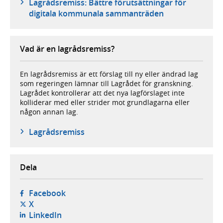
Lagrådsremiss: Bättre förutsättningar för
digitala kommunala sammanträden
Vad är en lagrådsremiss?
En lagrådsremiss är ett förslag till ny eller ändrad lag
som regeringen lämnar till Lagrådet för granskning.
Lagrådet kontrollerar att det nya lagförslaget inte
kolliderar med eller strider mot grundlagarna eller
någon annan lag.
Lagrådsremiss
Dela
- öppnas i ny flik, extern webbplats,
Facebook
- öppnas i ny flik, extern webbplats,
X
- öppnas i ny flik, extern webbplats,
LinkedIn