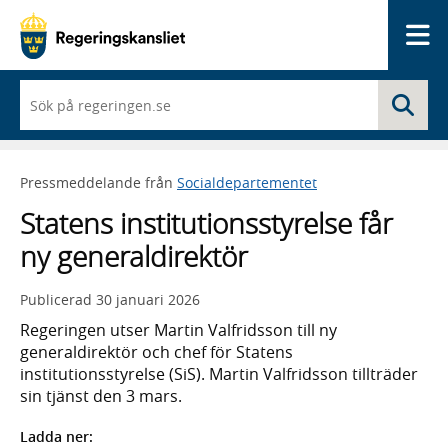
Me
När
Sö
du
börjar
skriva
så
Pressmeddelande från
Socialdepartementet
framträder
en
Statens institutionsstyrelse får
lista
med
ny generaldirektör
sökförslag
Publicerad
30 januari 2026
Regeringen utser Martin Valfridsson till ny
generaldirektör och chef för Statens
institutionsstyrelse (SiS). Martin Valfridsson tillträder
sin tjänst den 3 mars.
Ladda ner: