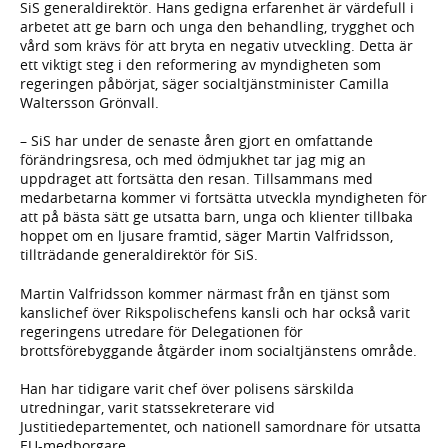
SiS generaldirektör. Hans gedigna erfarenhet är värdefull i
arbetet att ge barn och unga den behandling, trygghet och
vård som krävs för att bryta en negativ utveckling. Detta är
ett viktigt steg i den reformering av myndigheten som
regeringen påbörjat, säger socialtjänstminister Camilla
Waltersson Grönvall.
– SiS har under de senaste åren gjort en omfattande
förändringsresa, och med ödmjukhet tar jag mig an
uppdraget att fortsätta den resan. Tillsammans med
medarbetarna kommer vi fortsätta utveckla myndigheten för
att på bästa sätt ge utsatta barn, unga och klienter tillbaka
hoppet om en ljusare framtid, säger Martin Valfridsson,
tillträdande generaldirektör för SiS.
Martin Valfridsson kommer närmast från en tjänst som
kanslichef över Rikspolischefens kansli och har också varit
regeringens utredare för Delegationen för
brottsförebyggande åtgärder inom socialtjänstens område.
Han har tidigare varit chef över polisens särskilda
utredningar, varit statssekreterare vid
Justitiedepartementet, och nationell samordnare för utsatta
EU-medborgare.