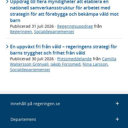
Uppdrag till flera myndigheter att etablera en
nationell samverkansstruktur för arbetet med
strategin för att förebygga och bekämpa våld mot
barn
Publicerad
31 juli 2026
·
Regeringsuppdrag
från
Regeringen
,
Socialdepartementet
En uppväxt fri från våld – regeringens strategi för
barns trygghet och frihet från våld
Publicerad
30 juli 2026
·
Pressmeddelande
från
Camilla
Waltersson Grönvall
,
Jakob Forssmed
,
Nina Larsson
,
Socialdepartementet
Innehåll på regeringen.se
Departement