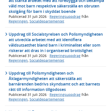
att stärka arbetet med att förebygga och bekämpa
våld mot barn respektive säkerställa en obruten
skolgång för barn i skyddat boende
Publicerad
31 juli 2026
·
Regeringsuppdrag
från
Regeringen
,
Socialdepartementet
Uppdrag till Socialstyrelsen och Polismyndigheten
att utveckla arbetet med att identifiera
våldsutsatthet bland barn i kriminalitet eller som
riskerar att dras in i organiserad brottslighet
Publicerad
31 juli 2026
·
Regeringsuppdrag
från
Regeringen
,
Socialdepartementet
Uppdrag till Polismyndigheten och
Åklagarmyndigheten att säkerställa att
barnärenden bedrivs skyndsamt och att barnets
rätt till information tillgodoses
Publicerad
31 juli 2026
·
Regeringsuppdrag
från
Regeringen
,
Socialdepartementet