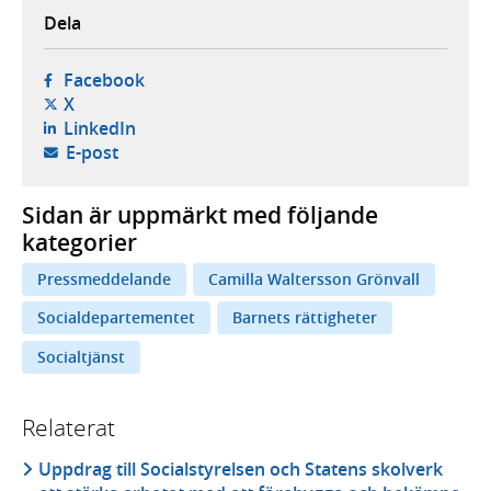
Dela
- öppnas i ny flik, extern webbplats,
Facebook
- öppnas i ny flik, extern webbplats,
X
- öppnas i ny flik, extern webbplats,
LinkedIn
- öppnar din e-postklient,
E-post
Sidan är uppmärkt med följande
kategorier
Pressmeddelande
Camilla Waltersson Grönvall
Socialdepartementet
Barnets rättigheter
Socialtjänst
Relaterat
Uppdrag till Socialstyrelsen och Statens skolverk