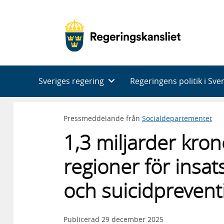
Huvudnavigering
Sveriges regering
Regeringens politik i Sve
Pressmeddelande från
Socialdepartementet
1,3 miljarder kro
regioner för insat
och suicidpreven
Publicerad
29 december 2025