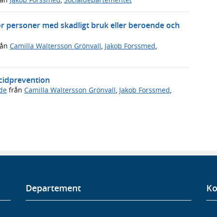
ör personer med skadligt bruk eller beroende och
rån
Camilla Waltersson Grönvall
,
Jakob Forssmed
,
icidprevention
de
från
Camilla Waltersson Grönvall
,
Jakob Forssmed
,
Departement
Ko