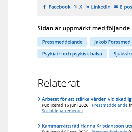
- öppnas i ny flik, extern w
- öppnas i ny flik, ext
- öppnas i
Facebook
X
LinkedIn
E-pos
Sidan är uppmärkt med följande 
Pressmeddelande
Jakob Forssmed
Psykiatri och psykisk hälsa
Sjukvår
Relaterat
Arbetet för att stärka vården vid skadli
Publicerad
16 juni 2026
·
Pressmeddelande
f
Socialdepartementet
Kammarrättsråd Hanna Kristiansson utses
Publicerad
06 maj 2026
·
Pressmeddelande
f