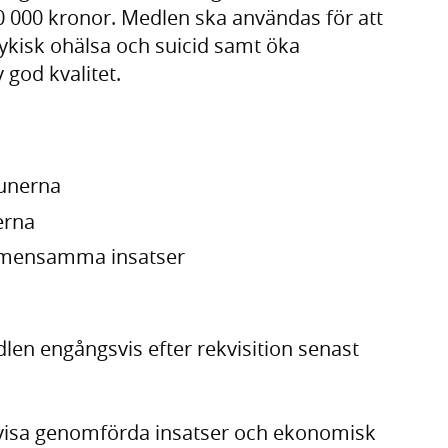
00 000 kronor. Medlen ska användas för att
ykisk ohälsa och suicid samt öka
v god kvalitet.
munerna
erna
sgemensamma insatser
len engångsvis efter rekvisition senast
isa genomförda insatser och ekonomisk