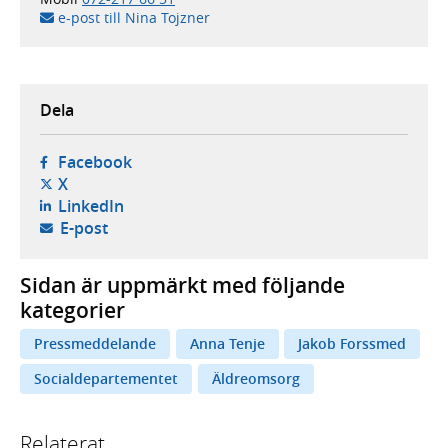
e-post till Nina Tojzner
Dela
- öppnas i ny flik, extern webbplats,
Facebook
- öppnas i ny flik, extern webbplats,
X
- öppnas i ny flik, extern webbplats,
LinkedIn
- öppnar din e-postklient,
E-post
Sidan är uppmärkt med följande
kategorier
Pressmeddelande
Anna Tenje
Jakob Forssmed
Socialdepartementet
Äldreomsorg
Relaterat