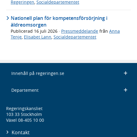
Regeringen
,
Socialdepartementet
Nationell plan för kompetensförsörjning i
äldreomsorgen
Publicerad
16 juli 2026
·
Pressmeddelande
från
Anna
Tenje
,
Elisabet Lann
,
Socialdepartementet
Innehåll på regeringen.se
Departement
Regeringskansliet
103 33 Stockholm
Växel 08-405 10 00
Kontakt