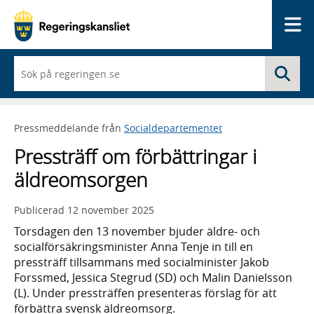
Me
När
Sö
du
börjar
skriva
så
Pressmeddelande från
Socialdepartementet
framträder
en
Pressträff om förbättringar i
lista
med
äldreomsorgen
sökförslag
Publicerad
12 november 2025
Torsdagen den 13 november bjuder äldre- och
socialförsäkringsminister Anna Tenje in till en
pressträff tillsammans med socialminister Jakob
Forssmed, Jessica Stegrud (SD) och Malin Danielsson
(L). Under pressträffen presenteras förslag för att
förbättra svensk äldreomsorg.