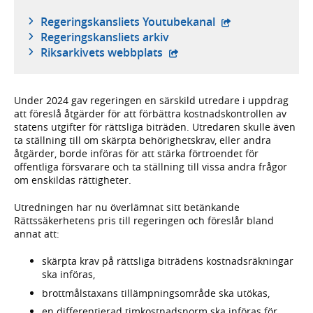
- extern webbplat
Regeringskansliets Youtubekanal
Regeringskansliets arkiv
- extern webbplats,
Riksarkivets webbplats
Under 2024 gav regeringen en särskild utredare i uppdrag
att föreslå åtgärder för att förbättra kostnadskontrollen av
statens utgifter för rättsliga biträden. Utredaren skulle även
ta ställning till om skärpta behörighetskrav, eller andra
åtgärder, borde införas för att stärka förtroendet för
offentliga försvarare och ta ställning till vissa andra frågor
om enskildas rättigheter.
Utredningen har nu överlämnat sitt betänkande
Rättssäkerhetens pris till regeringen och föreslår bland
annat att:
skärpta krav på rättsliga biträdens kostnadsräkningar
ska införas,
brottmålstaxans tillämpningsområde ska utökas,
en differentierad timkostnadsnorm ska införas för