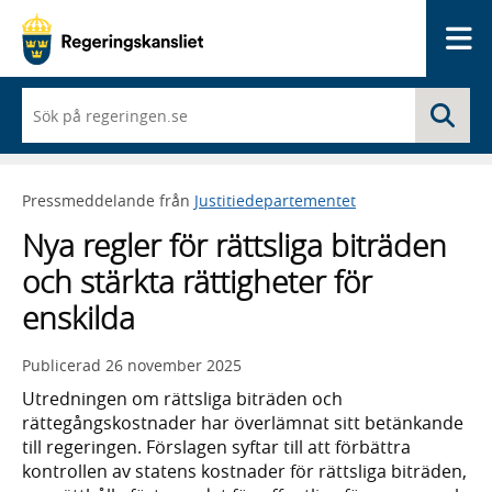
Me
När
Sö
du
börjar
skriva
så
Pressmeddelande från
Justitiedepartementet
framträder
en
Nya regler för rättsliga biträden
lista
med
och stärkta rättigheter för
sökförslag
enskilda
Publicerad
26 november 2025
Utredningen om rättsliga biträden och
rättegångskostnader har överlämnat sitt betänkande
till regeringen. Förslagen syftar till att förbättra
kontrollen av statens kostnader för rättsliga biträden,