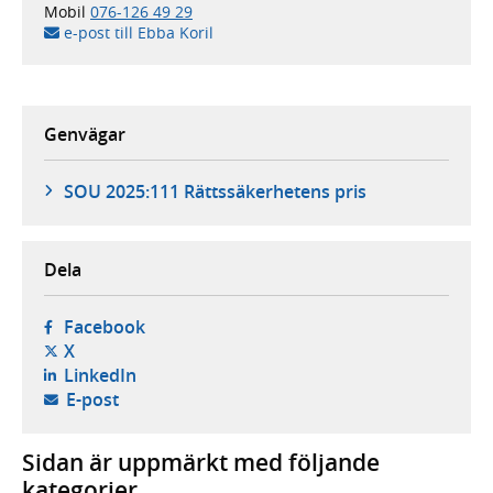
Mobil
076-126 49 29
e-post till Ebba Koril
Genvägar
SOU 2025:111 Rättssäkerhetens pris
Dela
- öppnas i ny flik, extern webbplats,
Facebook
- öppnas i ny flik, extern webbplats,
X
- öppnas i ny flik, extern webbplats,
LinkedIn
- öppnar din e-postklient,
E-post
Sidan är uppmärkt med följande
kategorier