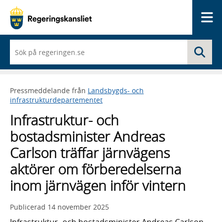
Me
När
Sö
du
börjar
skriva
så
Pressmeddelande från
Landsbygds- och
framträder
infrastrukturdepartementet
en
lista
Infrastruktur- och
med
sökförslag
bostadsminister Andreas
Carlson träffar järnvägens
aktörer om förberedelserna
inom järnvägen inför vintern
Publicerad
14 november 2025
Infrastruktur- och bostadsminister Andreas Carlson