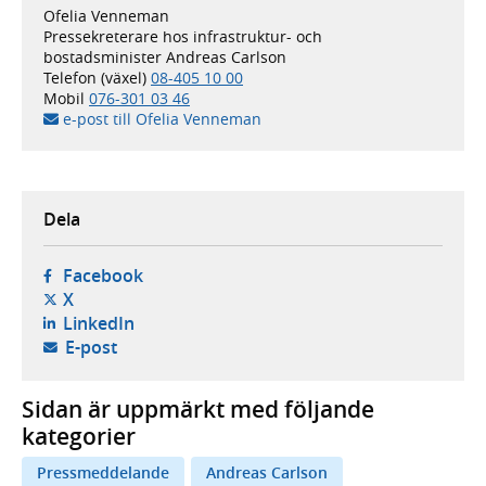
Ofelia Venneman
Pressekreterare hos infrastruktur- och
bostadsminister Andreas Carlson
Telefon (växel)
08-405 10 00
Mobil
076-301 03 46
e-post till Ofelia Venneman
Dela
- öppnas i ny flik, extern webbplats,
Facebook
- öppnas i ny flik, extern webbplats,
X
- öppnas i ny flik, extern webbplats,
LinkedIn
- öppnar din e-postklient,
E-post
Sidan är uppmärkt med följande
kategorier
Pressmeddelande
Andreas Carlson