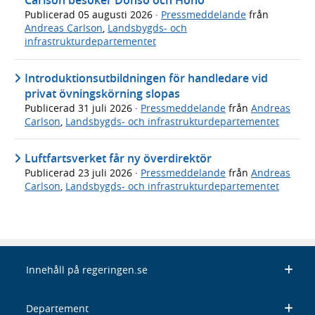
Carlson besöker Donsö och Hönö
Publicerad
05 augusti 2026
·
Pressmeddelande
från
Andreas Carlson
,
Landsbygds- och
infrastrukturdepartementet
Introduktionsutbildningen för handledare vid
privat övningskörning slopas
Publicerad
31 juli 2026
·
Pressmeddelande
från
Andreas
Carlson
,
Landsbygds- och infrastrukturdepartementet
Luftfartsverket får ny överdirektör
Publicerad
23 juli 2026
·
Pressmeddelande
från
Andreas
Carlson
,
Landsbygds- och infrastrukturdepartementet
Innehåll på regeringen.se
Departement