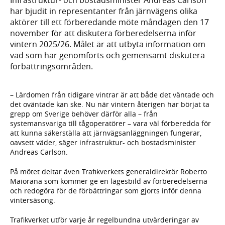
har bjudit in representanter från järnvägens olika
aktörer till ett förberedande möte måndagen den 17
november för att diskutera förberedelserna inför
vintern 2025/26. Målet är att utbyta information om
vad som har genomförts och gemensamt diskutera
förbättringsområden.
– Lärdomen från tidigare vintrar är att både det väntade och
det oväntade kan ske. Nu när vintern återigen har börjat ta
grepp om Sverige behöver därför alla – från
systemansvariga till tågoperatörer – vara väl förberedda för
att kunna säkerställa att järnvägsanläggningen fungerar,
oavsett väder, säger infrastruktur- och bostadsminister
Andreas Carlson.
På mötet deltar även Trafikverkets generaldirektör Roberto
Maiorana som kommer ge en lägesbild av förberedelserna
och redogöra för de förbättringar som gjorts inför denna
vintersäsong.
Trafikverket utför varje år regelbundna utvärderingar av