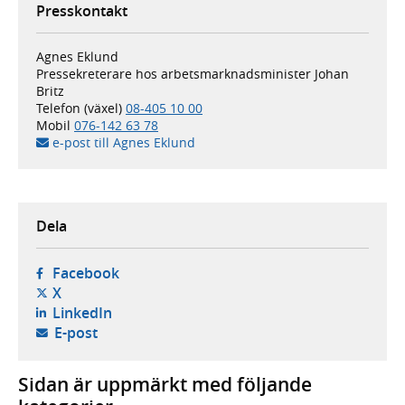
Presskontakt
Agnes Eklund
Pressekreterare hos arbetsmarknadsminister Johan
Britz
Telefon (växel)
08-405 10 00
Mobil
076-142 63 78
e-post till Agnes Eklund
Dela
- öppnas i ny flik, extern webbplats,
Facebook
- öppnas i ny flik, extern webbplats,
X
- öppnas i ny flik, extern webbplats,
LinkedIn
- öppnar din e-postklient,
E-post
Sidan är uppmärkt med följande