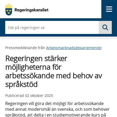
Me
När
Sö
du
börjar
skriva
så
Pressmeddelande från
Arbetsmarknadsdepartementet
framträder
en
Regeringen stärker
lista
med
möjligheterna för
sökförslag
arbetssökande med behov av
språkstöd
Publicerad
02 oktober 2025
Regeringen vill göra det möjligt för arbetssökande
med annat modersmål än svenska, och som behöver
språkstöd, att delta i en studiemotiverande kurs på