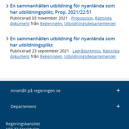
En sammanhållen utbildning för nyanlända som
har utbildningsplikt, Prop. 2021/22:51
Publicerad
03 november 2021
·
Proposition
,
Rättsliga
dokument
från
Regeringen
,
Utbildningsdepartementet
En sammanhållen utbildning för nyanlända som
har utbildningsplikt
Publicerad
23 september 2021
·
Lagrådsremiss
,
Rättsliga
dokument
från
Regeringen
,
Utbildningsdepartementet
Innehåll på regeringen.se
Departement
Regeringskansliet