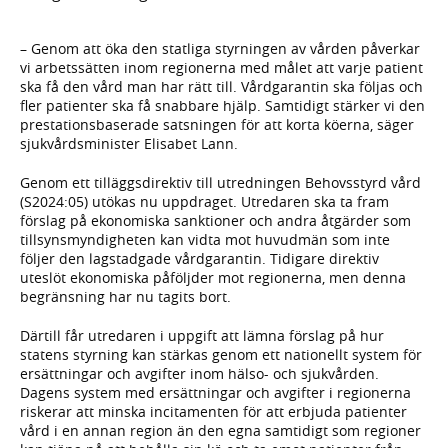
– Genom att öka den statliga styrningen av vården påverkar
vi arbetssätten inom regionerna med målet att varje patient
ska få den vård man har rätt till. Vårdgarantin ska följas och
fler patienter ska få snabbare hjälp. Samtidigt stärker vi den
prestationsbaserade satsningen för att korta köerna, säger
sjukvårdsminister Elisabet Lann.
Genom ett tilläggsdirektiv till utredningen Behovsstyrd vård
(S2024:05) utökas nu uppdraget. Utredaren ska ta fram
förslag på ekonomiska sanktioner och andra åtgärder som
tillsynsmyndigheten kan vidta mot huvudmän som inte
följer den lagstadgade vårdgarantin. Tidigare direktiv
uteslöt ekonomiska påföljder mot regionerna, men denna
begränsning har nu tagits bort.
Därtill får utredaren i uppgift att lämna förslag på hur
statens styrning kan stärkas genom ett nationellt system för
ersättningar och avgifter inom hälso- och sjukvården.
Dagens system med ersättningar och avgifter i regionerna
riskerar att minska incitamenten för att erbjuda patienter
vård i en annan region än den egna samtidigt som regioner