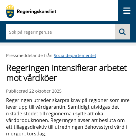
Me
När
Sö
du
börjar
skriva
så
Pressmeddelande från
Socialdepartementet
framträder
en
Regeringen intensifierar arbetet
lista
med
mot vårdköer
sökförslag
Publicerad
22 oktober 2025
Regeringen utreder skärpta krav på regioner som inte
lever upp till vårdgarantin. Samtidigt utvidgas det
riktade stödet till regionerna i syfte att öka
vårdproduktionen. Regeringen avser att besluta om
ett tilläggsdirektiv till utredningen Behovsstyrd vård i
morgon, torsdag.