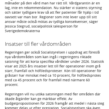
månader på den vård man har rätt till. Vårdgarantin är en
lag, inte en rekommendation. Nu stärker vi statens styrning
och sätter tydligare krav så att fler patienter får hjälp i tid
oavsett var man bor. Regioner som inte lever upp till sitt
ansvar måste också mötas av tydliga konsekvenser, säger
Jessica Stegrud, socialpolitisk talesperson för
Sverigedemokraterna
Insatser till fler vårdområden
Regeringen ger också Socialstyrelsen i uppdrag att föreslå
nya vårdområden som kan ingå i regeringens riktade
satsning för att korta specifika vårdköer under 2026. Statistik
visar att 2025 års insatser lett till fler operationer inom grå
starr, framfall och höftledsproteser. Kön till operationer för
gråstarr har minskat med ca 10 procent, för höftledsprotes
med ca 45 procent och för framfall med närmare 60
procent.
Regeringen vill nu utöka satsningen med fler områden där
ökade åtgärder kan ge märkbar effekt. Av
budgetpropositionen för 2026 framgår att medel i nästa steg
kommer delas ut efter prestation. Socialstyrelsen ska även