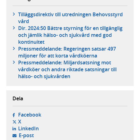
Tilläggsdirektiv till utredningen Behovsstyrd
vård
Dir. 2024:50 Bättre styrning för en tillgänglig
och jämlik hälso- och sjukvård med god
kontinuitet
Pressmeddelande: Regeringen satsar 497
miljoner för att korta vårdköerna
Pressmeddelande: Miljardsatsning mot
vårdköer och andra riktade satsningar till
hälso- och sjukvården
Dela
- öppnas i ny flik, extern webbplats,
Facebook
- öppnas i ny flik, extern webbplats,
X
- öppnas i ny flik, extern webbplats,
LinkedIn
- öppnar din e-postklient,
E-post