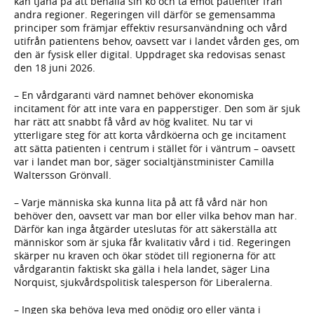
kan tjäna på att behålla sin kö och ta emot patienter från
andra regioner. Regeringen vill därför se gemensamma
principer som främjar effektiv resursanvändning och vård
utifrån patientens behov, oavsett var i landet vården ges, om
den är fysisk eller digital. Uppdraget ska redovisas senast
den 18 juni 2026.
– En vårdgaranti värd namnet behöver ekonomiska
incitament för att inte vara en papperstiger. Den som är sjuk
har rätt att snabbt få vård av hög kvalitet. Nu tar vi
ytterligare steg för att korta vårdköerna och ge incitament
att sätta patienten i centrum i stället för i väntrum – oavsett
var i landet man bor, säger socialtjänstminister Camilla
Waltersson Grönvall.
– Varje människa ska kunna lita på att få vård när hon
behöver den, oavsett var man bor eller vilka behov man har.
Därför kan inga åtgärder uteslutas för att säkerställa att
människor som är sjuka får kvalitativ vård i tid. Regeringen
skärper nu kraven och ökar stödet till regionerna för att
vårdgarantin faktiskt ska gälla i hela landet, säger Lina
Norquist, sjukvårdspolitisk talesperson för Liberalerna.
– Ingen ska behöva leva med onödig oro eller vänta i