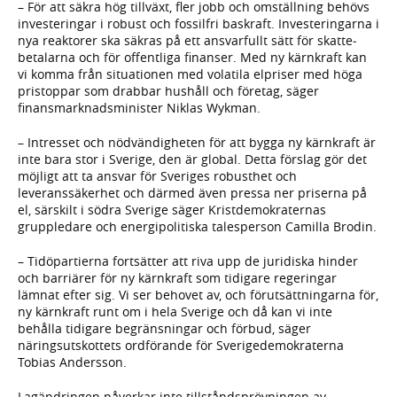
– För att säkra hög tillväxt, fler jobb och omställning behövs
investeringar i robust och fossilfri baskraft. Investeringarna i
nya reaktorer ska säkras på ett ansvarfullt sätt för skatte­
betalarna och för offentliga finanser. Med ny kärnkraft kan
vi komma från situationen med volatila elpriser med höga
pristoppar som drabbar hushåll och företag, säger
finansmarknadsminister Niklas Wykman.
– Intresset och nödvändigheten för att bygga ny kärnkraft är
inte bara stor i Sverige, den är global. Detta förslag gör det
möjligt att ta ansvar för Sveriges robusthet och
leveranssäkerhet och därmed även pressa ner priserna på
el, särskilt i södra Sverige säger Kristdemokraternas
gruppledare och energipolitiska talesperson Camilla Brodin.
– Tidöpartierna fortsätter att riva upp de juridiska hinder
och barriärer för ny kärnkraft som tidigare regeringar
lämnat efter sig. Vi ser behovet av, och förutsättningarna för,
ny kärnkraft runt om i hela Sverige och då kan vi inte
behålla tidigare begränsningar och förbud, säger
näringsutskottets ordförande för Sverigedemokraterna
Tobias Andersson.
Lagändringen påverkar inte tillståndsprövningen av