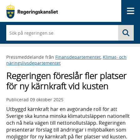
Me
När
Sö
du
börjar
skriva
så
Pressmeddelande från
Finansdepartementet
,
Klimat- och
framträder
näringslivsdepartementet
en
lista
Regeringen föreslår fler platser
med
sökförslag
för ny kärnkraft vid kusten
Publicerad
09 oktober 2025
Utbyggd kärnkraft har en avgörande roll för att
Sverige ska kunna minska klimatutsläppen nationellt
och nå hela vägen till nettonollutsläpp. Regeringen
presenterar förslag till ändringar i miljöbalken som
möjliggör för ny kärnkraft på fler platser vid kusten.