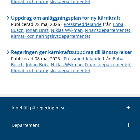
Klimat- och näringslivsdepartementet
Uppdrag om anläggningsplan för ny kärnkraft
Publicerad
28 maj 2026
·
Pressmeddelande
från
Ebba
Busch
,
Johan Britz
,
Niklas Wykman
,
Finansdepartementet
,
Klimat- och näringslivsdepartementet
Regeringen ger kärnkraftsuppdrag till länsstyrelser
Publicerad
08 maj 2026
·
Pressmeddelande
från
Ebba
Busch
,
Johan Britz
,
Niklas Wykman
,
Finansdepartementet
,
Klimat- och näringslivsdepartementet
Innehåll på regeringen.se
Departement