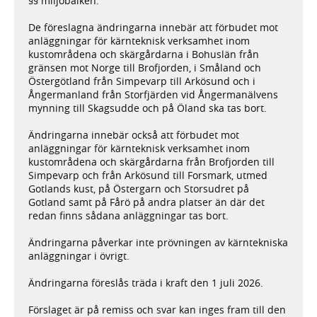
§§ miljöbalken.
De föreslagna ändringarna innebär att förbudet mot
anläggningar för kärnteknisk verksamhet inom
kustområdena och skärgårdarna i Bohuslän från
gränsen mot Norge till Brofjorden, i Småland och
Östergötland från Simpevarp till Arkösund och i
Ångermanland från Storfjärden vid Ångermanälvens
mynning till Skagsudde och på Öland ska tas bort.
Ändringarna innebär också att förbudet mot
anläggningar för kärnteknisk verksamhet inom
kustområdena och skärgårdarna från Brofjorden till
Simpevarp och från Arkösund till Forsmark, utmed
Gotlands kust, på Östergarn och Storsudret på
Gotland samt på Fårö på andra platser än där det
redan finns sådana anläggningar tas bort.
Ändringarna påverkar inte prövningen av kärntekniska
anläggningar i övrigt.
Ändringarna föreslås träda i kraft den 1 juli 2026.
Förslaget är på remiss och svar kan inges fram till den