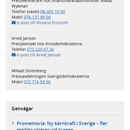
Pressekreterare hos finansmarknadsminister Niklas
Wykman
Telefon (växel)
08-405 10 00
Mobil
076-137 89 04
e-post till Victoria Ericsson
Arvid Janson
Presskontakt hos Kristdemokraterna
Telefon
072-220 67 26
e-post till Arvid Janson
Mikael Strömberg
Pressavdelningen Sverigedemokraterna
Mobil
072 716 59 56
Genvägar
Promemoria: Ny kärnkraft i Sverige – fler
möjliga platser vid kusten