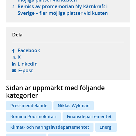
Remiss av promemorian Ny kärnkraft i
Sverige – fler möjliga platser vid kusten
Dela
- öppnas i ny flik, extern webbplats,
Facebook
- öppnas i ny flik, extern webbplats,
X
- öppnas i ny flik, extern webbplats,
LinkedIn
- öppnar din e-postklient,
E-post
Sidan är uppmärkt med följande
kategorier
Pressmeddelande
Niklas Wykman
Romina Pourmokhtari
Finansdepartementet
Klimat- och näringslivsdepartementet
Energi