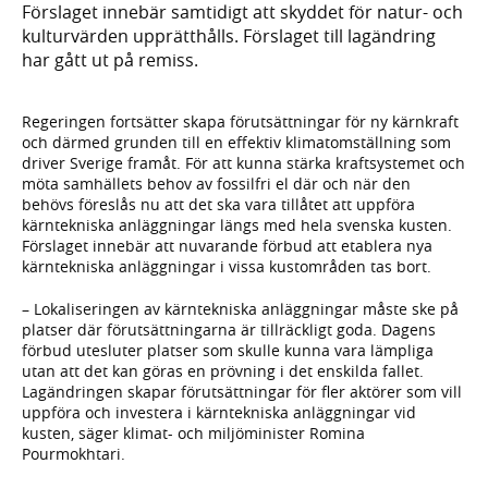
Förslaget innebär samtidigt att skyddet för natur- och
kulturvärden upprätthålls. Förslaget till lagändring
har gått ut på remiss.
Regeringen fortsätter skapa förutsättningar för ny kärnkraft
och därmed grunden till en effektiv klimatomställning som
driver Sverige framåt. För att kunna stärka kraftsystemet och
möta samhällets behov av fossilfri el där och när den
behövs föreslås nu att det ska vara tillåtet att uppföra
kärntekniska anläggningar längs med hela svenska kusten.
Förslaget innebär att nuvarande förbud att etablera nya
kärntekniska anläggningar i vissa kustområden tas bort.
– Lokaliseringen av kärntekniska anläggningar måste ske på
platser där förutsättningarna är tillräckligt goda. Dagens
förbud utesluter platser som skulle kunna vara lämpliga
utan att det kan göras en prövning i det enskilda fallet.
Lagändringen skapar förutsättningar för fler aktörer som vill
uppföra och investera i kärntekniska anläggningar vid
kusten, säger klimat- och miljöminister Romina
Pourmokhtari.