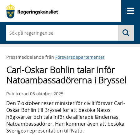
Me
När
Sö
du
börjar
skriva
så
Pressmeddelande från
Försvarsdepartementet
framträder
en
Carl-Oskar Bohlin talar inför
lista
med
Natoambassadörerna i Bryssel
sökförslag
Publicerad
06 oktober 2025
Den 7 oktober reser minister för civilt försvar Carl-
Oskar Bohlin till Bryssel för att besöka Natos
högkvarter och tala inför de allierade ländernas
Natoambassadörer. Han kommer även att besöka
Sveriges representation till Nato.