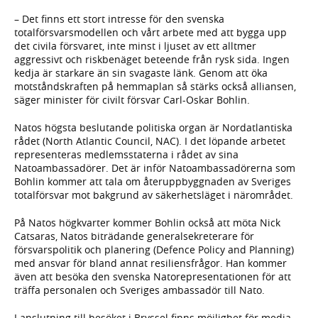
– Det finns ett stort intresse för den svenska
totalförsvarsmodellen och vårt arbete med att bygga upp
det civila försvaret, inte minst i ljuset av ett alltmer
aggressivt och riskbenäget beteende från rysk sida. Ingen
kedja är starkare än sin svagaste länk. Genom att öka
motståndskraften på hemmaplan så stärks också alliansen,
säger minister för civilt försvar Carl-Oskar Bohlin.
Natos högsta beslutande politiska organ är Nordatlantiska
rådet (North Atlantic Council, NAC). I det löpande arbetet
representeras medlemsstaterna i rådet av sina
Natoambassadörer. Det är inför Natoambassadörerna som
Bohlin kommer att tala om återuppbyggnaden av Sveriges
totalförsvar mot bakgrund av säkerhetsläget i närområdet.
På Natos högkvarter kommer Bohlin också att möta Nick
Catsaras, Natos biträdande generalsekreterare för
försvarspolitik och planering (Defence Policy and Planning)
med ansvar för bland annat resiliensfrågor. Han kommer
även att besöka den svenska Natorepresentationen för att
träffa personalen och Sveriges ambassadör till Nato.
I anslutning till besöket i Bryssel finns möjlighet för media