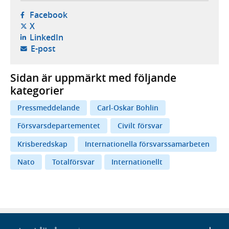
- öppnas i ny flik, extern webbplats,
Facebook
- öppnas i ny flik, extern webbplats,
X
- öppnas i ny flik, extern webbplats,
LinkedIn
- öppnar din e-postklient,
E-post
Sidan är uppmärkt med följande
kategorier
Pressmeddelande
Carl-Oskar Bohlin
Försvarsdepartementet
Civilt försvar
Krisberedskap
Internationella försvarssamarbeten
Nato
Totalförsvar
Internationellt