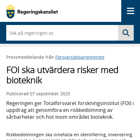
Me
När
Sö
du
börjar
skriva
så
Pressmeddelande från
Försvarsdepartementet
framträder
en
FOI ska utvärdera risker med
lista
med
bioteknik
sökförslag
Publicerad
07 september 2025
Regeringen ger Totalförsvaret forskningsinstitut (FOI) i
uppdrag att genomföra en riskbedömning av
sårbarheter och hot inom området bioteknik.
Riskbedömningen ska innefatta en identifiering, inventering