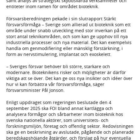
samt analys av strategiskt skyddsvärda verksamheter och
entiteter inom ramen för området bioteknik.
Försvarsberedningen pekade i sin slutrapport Stärkt
försvarsförmåga – Sverige som allierad ut bioteknik som ett
område under snabb utveckling med stor inverkan på ett
stort antal teknikområden, och som kan ge upphov till nya
industriella processer och nya material. Det kan exempelvis
handla om genmodifiering eller mänsklig förstärkning, i
form av nervstimulering, implantat och exoskelett.
– Sveriges försvar behöver bli större, starkare och
modernare. Bioteknikens risker och möjligheter är därför
viktiga att se över. Det kan ge oss nya insikter och idéer över
hur vi kan förbättra vår försvarsförmåga, säger
försvarsminister Pål Jonson.
Enligt uppdraget som regeringen beslutade den 4
september 2025 ska FOI bland annat kartlägga och
analysera förmågor och sårbarheter inom bioteknik hos
svenska nationella aktörer, som universitets- och
forskningsmiljön, företag och offentlig sektor. Redovisningen
ska ge en beskrivning av avslutade, pågående och planerade
beredskapshöjande åtgärder, och förslag på hur eventuella