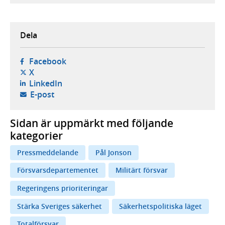
Dela
- öppnas i ny flik, extern webbplats,
Facebook
- öppnas i ny flik, extern webbplats,
X
- öppnas i ny flik, extern webbplats,
LinkedIn
- öppnar din e-postklient,
E-post
Sidan är uppmärkt med följande
kategorier
Pressmeddelande
Pål Jonson
Försvarsdepartementet
Militärt försvar
Regeringens prioriteringar
Stärka Sveriges säkerhet
Säkerhetspolitiska läget
Totalförsvar