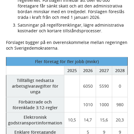
regelverket. Förslagen innebär att över 60 000
företagare får sänkt skatt och att den administrativa
bördan minskar med en tredjedel. Förslagen föreslås
träda i kraft från och med 1 januari 2026.
Satsningar på regelförenklingar, lägre administrativa
kostnader och kortare tillståndsprocesser.
Förslaget bygger på en överenskommelse mellan regeringen
och Sverigedemokraterna.
Fler företag för fler jobb (mnkr)
2025
2026
2027
2028
Tillfälligt nedsatta
arbetsgivaravgifter för
6050
5590
0
unga
Förbättrade och
1010
1000
980
förenklade 3:12-regler
Elektronisk
10,5
14,7
15,6
20,3
godstransportinformation
Enklare företagande
5
9
9