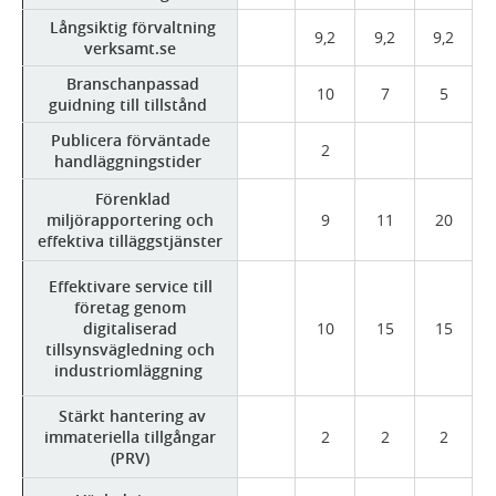
Långsiktig förvaltning
9,2
9,2
9,2
verksamt.se
Branschanpassad
10
7
5
guidning till tillstånd
Publicera förväntade
2
handläggningstider
Förenklad
miljörapportering och
9
11
20
effektiva tilläggstjänster
Effektivare service till
företag genom
digitaliserad
10
15
15
tillsynsvägledning och
industriomläggning
Stärkt hantering av
immateriella tillgångar
2
2
2
(PRV)