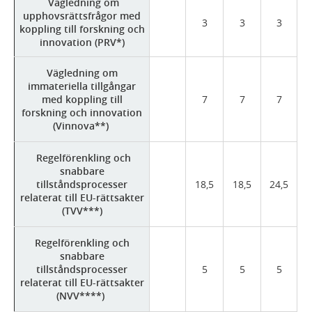
Vägledning om
upphovsrättsfrågor med
3
3
3
koppling till forskning och
innovation (PRV*)
Vägledning om
immateriella tillgångar
med koppling till
7
7
7
forskning och innovation
(Vinnova**)
Regelförenkling och
snabbare
tillståndsprocesser
18,5
18,5
24,5
relaterat till EU-rättsakter
(TVV***)
Regelförenkling och
snabbare
tillståndsprocesser
5
5
5
relaterat till EU-rättsakter
(NVV****)