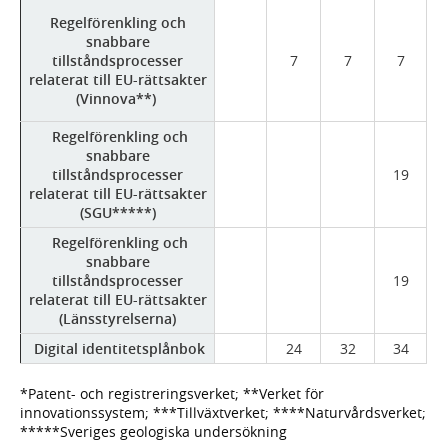
Regelförenkling och
snabbare
tillståndsprocesser
7
7
7
relaterat till EU-rättsakter
(Vinnova**)
Regelförenkling och
snabbare
tillståndsprocesser
19
relaterat till EU-rättsakter
(SGU*****)
Regelförenkling och
snabbare
tillståndsprocesser
19
relaterat till EU-rättsakter
(Länsstyrelserna)
Digital identitetsplånbok
24
32
34
*Patent- och registreringsverket; **Verket för
innovationssystem; ***Tillväxtverket; ****Naturvårdsverket;
*****Sveriges geologiska undersökning