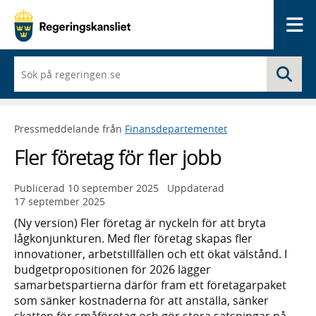
Me
När
Sö
du
börjar
skriva
så
Pressmeddelande från
Finansdepartementet
framträder
en
Fler företag för fler jobb
lista
med
sökförslag
Publicerad
10 september 2025
Uppdaterad
17 september 2025
(Ny version) Fler företag är nyckeln för att bryta
lågkonjunkturen. Med fler företag skapas fler
innovationer, arbetstillfällen och ett ökat välstånd. I
budgetpropositionen för 2026 lägger
samarbetspartierna därför fram ett företagarpaket
som sänker kostnaderna för att anställa, sänker
skatten för småföretag och gör stora satsningar på