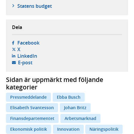
Statens budget
Dela
- öppnas i ny flik, extern webbplats,
Facebook
- öppnas i ny flik, extern webbplats,
X
- öppnas i ny flik, extern webbplats,
LinkedIn
- öppnar din e-postklient,
E-post
Sidan är uppmärkt med följande
kategorier
Pressmeddelande
Ebba Busch
Elisabeth Svantesson
Johan Britz
Finansdepartementet
Arbetsmarknad
Ekonomisk politik
Innovation
Näringspolitik