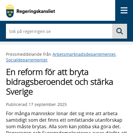
Me
När
Sö
du
börjar
skriva
så
Pressmeddelande från
Arbetsmarknadsdepartementet
,
framträder
Socialdepartementet
en
lista
En reform för att bryta
med
sökförslag
bidragsberoendet och stärka
Sverige
Publicerad
17 september 2025
För många människor lönar det sig inte att arbeta
samtidigt som det finns ett omfattande utanförskap
som måste brytas. Alla som kan jobba ska göra det.
Regeringen och Sverigedemokraterna avser därför att