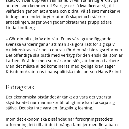
skatt och bär upp vårt samhälle. Vi vill ställa högre krav på
att den som kommer till Sverige också kvalificerar sig till
välfärden genom att arbeta och bidra. På så sätt minskar vi
bidragsberoendet, bryter utanförskapet och stärker
arbetslinjen, säger Sverigedemokraternas gruppledare
Linda Lindberg.
– Gör din plikt, kräv din rätt. En av våra grundläggande
svenska värderingar är att man ska göra rätt för sig själv.
Aktivitetskravet är helt centralt för den här bidragsreformen.
Det offentliga ska bistå med verktyg för den enskilda, som är
i arbetsför ålder men som är arbetslös, att komma i arbete.
Men det måste alltid kombineras med tydliga krav, säger
Kristdemokraternas finanspolitiska talesperson Hans Eklind.
Bidragstak
Det ekonomiska biståndet är tänkt att vara det yttersta
skyddsnätet när människor tillfälligt inte kan försörja sig
själva. Det ska inte vara en långsiktig lösning.
Inom det ekonomiska biståndet har försörjningsstödets
utformning lett till att det i många familjer med flera barn