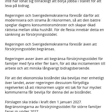
inte har lönat sig tillräckligt att börja jobba i stället för att
leva på bidrag.
Regeringen och Sverigedemokraterna föreslår därför att
modernisera och strama åt riksnormen, så att den bättre
speglar dagens konsumtionsmönster och skapar ökad
rättvisa mellan olika hushåll. För de flesta innebär detta en
sänkning av försörjningsstödet.
Regeringen och Sverigedemokraterna föreslår även att
försörjningsstödet begränsas.
Regeringen avser även att begränsa försörjningsstödet för
familjer med fyra eller fler barn, för att öka incitamenten till
arbete och att minska långvarigt bidragsberoende.
För att det ekonomiska biståndet ska beviljas mer enhetligt
över landet, avser regeringen dessutom förtydliga
regelverket så att riksnormen utgör ett tak för hur mycket
kommunerna får bevilja för denna del av biståndet.
Förslagen ska träda i kraft den 1 januari 2027.
Begränsningarna av försörjningsstödet för större familjer
fasas in under 2027.