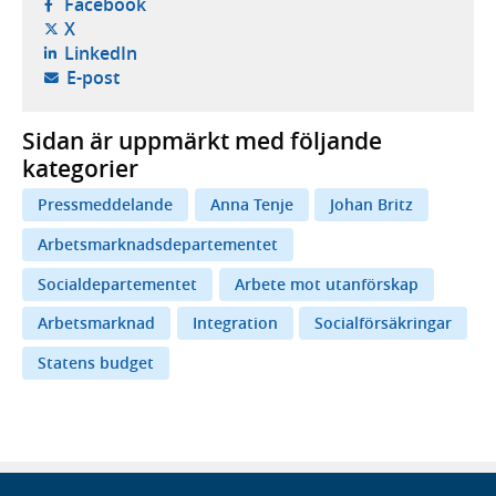
- öppnas i ny flik, extern webbplats,
Facebook
- öppnas i ny flik, extern webbplats,
X
- öppnas i ny flik, extern webbplats,
LinkedIn
- öppnar din e-postklient,
E-post
Sidan är uppmärkt med följande
kategorier
Pressmeddelande
Anna Tenje
Johan Britz
Arbetsmarknadsdepartementet
Socialdepartementet
Arbete mot utanförskap
Arbetsmarknad
Integration
Socialförsäkringar
Statens budget