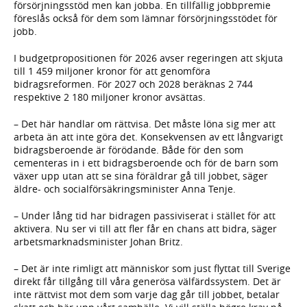
försörjningsstöd men kan jobba. En tillfällig jobbpremie
föreslås också för dem som lämnar försörjningsstödet för
jobb.
I budgetpropositionen för 2026 avser regeringen att skjuta
till 1 459 miljoner kronor för att genomföra
bidragsreformen. För 2027 och 2028 beräknas 2 744
respektive 2 180 miljoner kronor avsättas.
– Det här handlar om rättvisa. Det måste löna sig mer att
arbeta än att inte göra det. Konsekvensen av ett långvarigt
bidragsberoende är förödande. Både för den som
cementeras in i ett bidragsberoende och för de barn som
växer upp utan att se sina föräldrar gå till jobbet, säger
äldre- och socialförsäkringsminister Anna Tenje.
– Under lång tid har bidragen passiviserat i stället för att
aktivera. Nu ser vi till att fler får en chans att bidra, säger
arbetsmarknadsminister Johan Britz.
– Det är inte rimligt att människor som just flyttat till Sverige
direkt får tillgång till våra generösa välfärdssystem. Det är
inte rättvist mot dem som varje dag går till jobbet, betalar