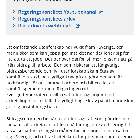
- extern webbplat
Regeringskansliets Youtubekanal
Regeringskansliets arkiv
- extern webbplats,
Riksarkivets webbplats
Ett omfattande utanförskap har vuxit fram i Sverige, och
människor som kan jobba gör inte det när det lönar sig för
lite att ta ett jobb. Det behöver därför bli mer lönsamt att gå
från bidrag till arbete. Den som riskerar ett långvarigt
bidrags­beroende och liv i utanförskap ska mötas av
samhällets stöd, och tydliga krav på att göra det som är
nödvändigt för att komma i arbete och bli en del av
samhällsgemenskapen. Regeringen och
Sverigedemokraterna vill ersätta bidragslinjen med
arbetslinjen, och ställa betydligt högre krav på att människor
gör sig anställningsbara.
Bidragsreformen består av ett bidragstak, som gör det mer
lönsamt att arbeta än att leva på bidrag, en kvalificering till
vissa socialförsäkringsförmåner för personer som bosätter
sig i Sverige, och ett aktivitetskrav för personer som tar emot