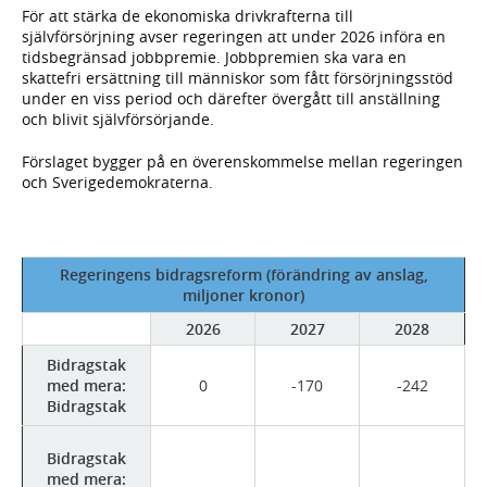
För att stärka de ekonomiska drivkrafterna till
självförsörjning avser regeringen att under 2026 införa en
tidsbegränsad jobbpremie. Jobbpremien ska vara en
skattefri ersättning till människor som fått försörjningsstöd
under en viss period och därefter övergått till anställning
och blivit självförsörjande.
Förslaget bygger på en överenskommelse mellan regeringen
och Sverigedemokraterna.
Regeringens bidragsreform (förändring av anslag,
miljoner kronor)
2026
2027
2028
Bidragstak
med mera:
0
-170
-242
Bidragstak
Bidragstak
med mera: