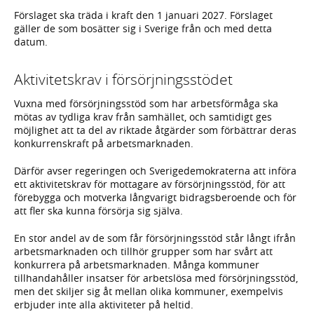
Förslaget ska träda i kraft den 1 januari 2027. Förslaget
gäller de som bosätter sig i Sverige från och med detta
datum.
Aktivitetskrav i försörjningsstödet
Vuxna med försörjningsstöd som har arbetsförmåga ska
mötas av tydliga krav från samhället, och samtidigt ges
möjlighet att ta del av riktade åtgärder som förbättrar deras
konkurrenskraft på arbets­marknaden.
Därför avser regeringen och Sverigedemokraterna att införa
ett aktivitetskrav för mottagare av försörjningsstöd, för att
förebygga och motverka långvarigt bidragsberoende och för
att fler ska kunna försörja sig själva.
En stor andel av de som får försörjningsstöd står långt ifrån
arbetsmarknaden och tillhör grupper som har svårt att
konkurrera på arbetsmarknaden. Många kommuner
tillhandahåller insatser för arbetslösa med försörjningsstöd,
men det skiljer sig åt mellan olika kommuner, exempelvis
erbjuder inte alla aktiviteter på heltid.