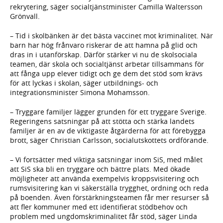
rekrytering, säger socialtjänstminister Camilla Waltersson
Grönvall.
– Tid i skolbänken är det bästa vaccinet mot kriminalitet. När
barn har hög frånvaro riskerar de att hamna på glid och
dras in i utanförskap. Därför stärker vi nu de skolsociala
teamen, där skola och socialtjänst arbetar tillsammans för
att fånga upp elever tidigt och ge dem det stöd som krävs
för att lyckas i skolan, säger utbildnings- och
integrationsminister Simona Mohamsson.
– Tryggare familjer lägger grunden för ett tryggare Sverige.
Regeringens satsningar på att stötta och stärka landets
familjer är en av de viktigaste åtgärderna för att förebygga
brott, säger Christian Carlsson, socialutskottets ordförande.
– Vi fortsätter med viktiga satsningar inom SiS, med målet
att SiS ska bli en tryggare och bättre plats. Med ökade
möjligheter att använda exempelvis kroppsvisitering och
rumsvisitering kan vi säkerställa trygghet, ordning och reda
på boenden. Även förstärkningsteamen får mer resurser så
att fler kommuner med ett identifierat stödbehov och
problem med ungdomskriminalitet får stöd, säger Linda