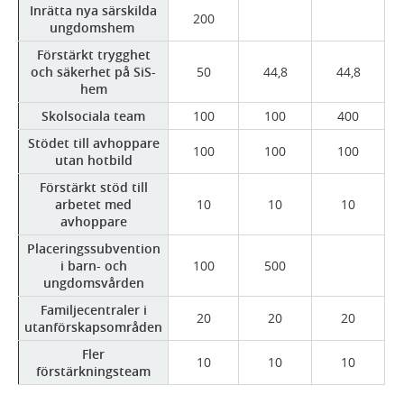
Inrätta nya särskilda
200
ungdomshem
Förstärkt trygghet
och säkerhet på SiS-
50
44,8
44,8
hem
Skolsociala team
100
100
400
Stödet till avhoppare
100
100
100
utan hotbild
Förstärkt stöd till
arbetet med
10
10
10
avhoppare
Placeringssubvention
i barn- och
100
500
ungdomsvården
Familjecentraler i
20
20
20
utanförskapsområden
Fler
10
10
10
förstärkningsteam