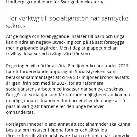
Lindberg, gruppledare för Sverigedemokraterna.
Fler verktyg till socialtjänsten när samtycke
saknas
Att ge tidiga och förebyggande insatser till barn och unga
kan hindra en negativ utveckling och på så sätt förebygga
mer ingripande åtgärder. Men i dag är glappet mellan
frivilliga insatser och tvångsvård för stort.
Regeringen vill därför avsätta 8 miljoner kronor under 2026
för ett förberedande uppdrag till Socialstyrelsen samt
beräknar sammantaget att cirka 537 miljoner kronor avsätts
årligen, från och med år 2027, för att reformera
socialtjänstens arbete med insatser när samtycke saknas.
Det gör att socialtjänsten får utökade möjligheter att komma
in tidigt, innan situationen för barnet eller den unge är så
pass allvarlig att barnet eller den unge behöver
omhändertas.
Förslagen innebär bland annat att socialnämnder ska kunna
besluta om insatser i öppna former och särskilda
föreskrifter till vårdnadshavare, barn och unga när samtycke