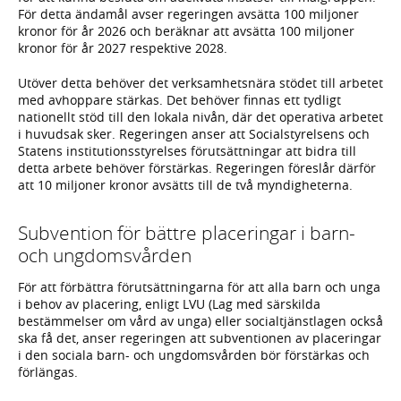
För detta ändamål avser regeringen avsätta 100 miljoner
kronor för år 2026 och beräknar att avsätta 100 miljoner
kronor för år 2027 respektive 2028.
Utöver detta behöver det verksamhetsnära stödet till arbetet
med avhoppare stärkas. Det behöver finnas ett tydligt
nationellt stöd till den lokala nivån, där det operativa arbetet
i huvudsak sker. Regeringen anser att Socialstyrelsens och
Statens institutionsstyrelses förutsättningar att bidra till
detta arbete behöver förstärkas. Regeringen föreslår därför
att 10 miljoner kronor avsätts till de två myndigheterna.
Subvention för bättre placeringar i barn-
och ungdomsvården
För att förbättra förutsättningarna för att alla barn och unga
i behov av placering, enligt LVU (Lag med särskilda
bestämmelser om vård av unga) eller socialtjänstlagen också
ska få det, anser regeringen att subventionen av placeringar
i den sociala barn- och ungdomsvården bör förstärkas och
förlängas.