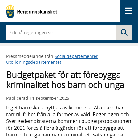
Me
När
Sö
du
börjar
skriva
så
Pressmeddelande från
Socialdepartementet
,
framträder
Utbildningsdepartementet
en
lista
Budgetpaket för att förebygga
med
sökförslag
kriminalitet hos barn och unga
Publicerad
11 september 2025
Inget barn ska utnyttjas av kriminella. Alla barn har
rätt till frihet från alla former av våld. Regeringen och
Sverigedemokraterna kommer i budgetpropositionen
för 2026 föreslå flera åtgärder för att förebygga att
barn och unga hamnar i kriminalitet. Satsningarna i