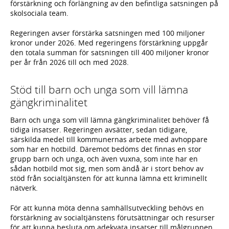
förstärkning och förlängning av den befintliga satsningen på
skolsociala team.
Regeringen avser förstärka satsningen med 100 miljoner
kronor under 2026. Med regeringens förstärkning uppgår
den totala summan för satsningen till 400 miljoner kronor
per år från 2026 till och med 2028.
Stöd till barn och unga som vill lämna
gängkriminalitet
Barn och unga som vill lämna gängkriminalitet behöver få
tidiga insatser. Regeringen avsätter, sedan tidigare,
särskilda medel till kommunernas arbete med avhoppare
som har en hotbild. Däremot bedöms det finnas en stor
grupp barn och unga, och även vuxna, som inte har en
sådan hotbild mot sig, men som ändå är i stort behov av
stöd från socialtjänsten för att kunna lämna ett kriminellt
nätverk.
För att kunna möta denna samhällsutveckling behövs en
förstärkning av socialtjänstens förutsättningar och resurser
för att kunna besluta om adekvata insatser till målgruppen.