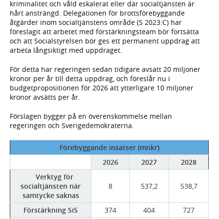
kriminalitet och våld eskalerat eller där socialtjänsten är
hårt ansträngd. Delegationen för brottsförebyggande
åtgärder inom socialtjänstens område (S 2023:C) har
föreslagit att arbetet med förstärkningsteam bör fortsätta
och att Socialstyrelsen bör ges ett permanent uppdrag att
arbeta långsiktigt med uppdraget.
För detta har regeringen sedan tidigare avsatt 20 miljoner
kronor per år till detta uppdrag, och föreslår nu i
budgetpropositionen för 2026 att ytterligare 10 miljoner
kronor avsätts per år.
Förslagen bygger på en överenskommelse mellan
regeringen och Sverigedemokraterna.
Förebyggande insatser (mnkr)
2026
2027
2028
Verktyg för
socialtjänsten när
8
537,2
538,7
samtycke saknas
Förstärkning SiS
374
404
727