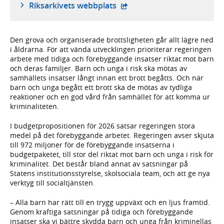
- extern webbplats,
Riksarkivets webbplats
Den grova och organiserade brottsligheten går allt lägre ned
i åldrarna. För att vända utvecklingen prioriterar regeringen
arbete med tidiga och förebyggande insatser riktat mot barn
och deras familjer. Barn och unga i risk ska mötas av
samhällets insatser långt innan ett brott begåtts. Och när
barn och unga begått ett brott ska de mötas av tydliga
reaktioner och en god vård från samhället för att komma ur
kriminaliteten.
I budgetpropositionen för 2026 satsar regeringen stora
medel på det förebyggande arbetet. Regeringen avser skjuta
till 972 miljoner för de förebyggande insatserna i
budgetpaketet, till stor del riktat mot barn och unga i risk för
kriminalitet. Det består bland annat av satsningar på
Statens institutionsstyrelse, skolsociala team, och att ge nya
verktyg till socialtjänsten.
– Alla barn har rätt till en trygg uppväxt och en ljus framtid.
Genom kraftiga satsningar på tidiga och förebyggande
insatser ska vi bättre skydda barn och unga från kriminellas