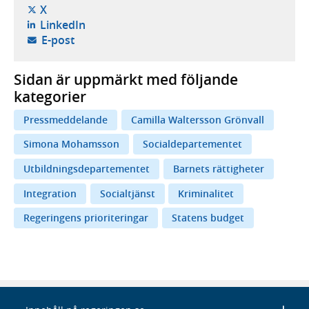
- öppnas i ny flik, extern webbplats,
X
- öppnas i ny flik, extern webbplats,
LinkedIn
- öppnar din e-postklient,
E-post
Sidan är uppmärkt med följande
kategorier
Pressmeddelande
Camilla Waltersson Grönvall
Simona Mohamsson
Socialdepartementet
Utbildningsdepartementet
Barnets rättigheter
Integration
Socialtjänst
Kriminalitet
Regeringens prioriteringar
Statens budget