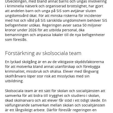
Utvecklingen, med bland annat barns och ungas involvering
i kriminella nätverk och organiserad brottslighet, har gjort
att andelen barn och unga på SiS som avtjänar sluten
ungdomsvård ökat. För att minska riskerna för incidenter
med hot och våld på SiS särskilda ungdomshem behöver SiS
befogenheter utökas. Regeringen avser satsa 50 miljoner
kronor under 2026 för att utbilda personal, öka
bemanningen och anpassa lokaler till de nya befogenheter
som föreslås.
Förstärkning av skolsociala team
En lyckad skolgång är en av de viktigaste skyddsfaktorerna
för att motverka bland annat utanförskap och förebygga
kriminalitet, missbruk och ohälsa. Elever med långvarig
skolfrånvaro löper stor risk att misslyckas med sin
utbildning.
Skolsociala team är ett sätt för skolan och socialtjänsten att
samverka för att bidra till trygghet och studiero i skolan,
ökad skolnärvaro och att elever får stöd i ett tidigt skede. En
välfungerande samverkan mellan skolan och socialtjänsten
är ett långsiktigt arbete. Därför föreslår regeringen en