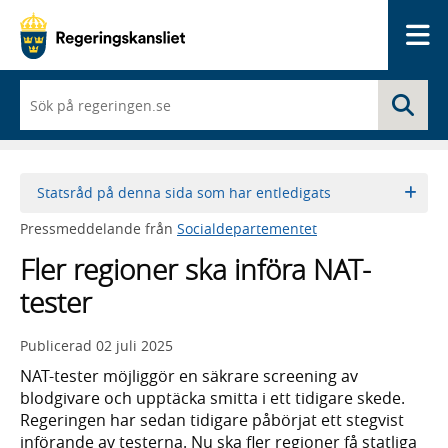
Me
När
Sö
du
börjar
skriva
så
framträder
Statsråd på denna sida som har entledigats
en
lista
Pressmeddelande från
Socialdepartementet
med
sökförslag
Fler regioner ska införa NAT-
tester
Publicerad
02 juli 2025
NAT-tester möjliggör en säkrare screening av
blodgivare och upptäcka smitta i ett tidigare skede.
Regeringen har sedan tidigare påbörjat ett stegvist
införande av testerna. Nu ska fler regioner få statliga