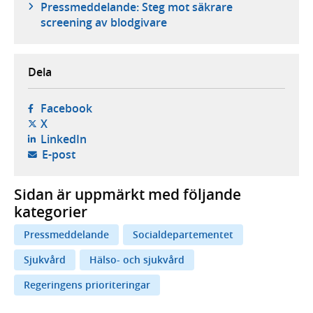
Pressmeddelande: Steg mot säkrare
screening av blodgivare
Dela
- öppnas i ny flik, extern webbplats,
Facebook
- öppnas i ny flik, extern webbplats,
X
- öppnas i ny flik, extern webbplats,
LinkedIn
- öppnar din e-postklient,
E-post
Sidan är uppmärkt med följande
kategorier
Pressmeddelande
Socialdepartementet
Sjukvård
Hälso- och sjukvård
Regeringens prioriteringar