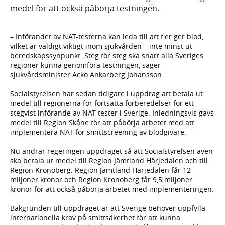
medel för att också påbörja testningen.
– Införandet av NAT-testerna kan leda till att fler ger blod,
vilket är väldigt viktigt inom sjukvården – inte minst ut
beredskapssynpunkt. Steg för steg ska snart alla Sveriges
regioner kunna genomföra testningen, säger
sjukvårdsminister Acko Ankarberg Johansson.
Socialstyrelsen har sedan tidigare i uppdrag att betala ut
medel till regionerna för fortsatta förberedelser för ett
stegvist införande av NAT-tester i Sverige. Inledningsvis gavs
medel till Region Skåne för att påbörja arbetet med att
implementera NAT för smittscreening av blodgivare.
Nu ändrar regeringen uppdraget så att Socialstyrelsen även
ska betala ut medel till Region Jämtland Härjedalen och till
Region Kronoberg. Region Jämtland Härjedalen får 12
miljoner kronor och Region Kronoberg får 9,5 miljoner
kronor för att också påbörja arbetet med implementeringen.
Bakgrunden till uppdraget är att Sverige behöver uppfylla
internationella krav på smittsäkerhet för att kunna