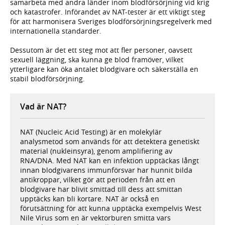
samarbeta med andra länder inom blodförsörjning vid krig
och katastrofer. Införandet av NAT-tester är ett viktigt steg
för att harmonisera Sveriges blodförsörjningsregelverk med
internationella standarder.
Dessutom är det ett steg mot att fler personer, oavsett
sexuell läggning, ska kunna ge blod framöver, vilket
ytterligare kan öka antalet blodgivare och säkerställa en
stabil blodförsörjning.
Vad är NAT?
NAT (Nucleic Acid Testing) är en molekylär
analysmetod som används för att detektera genetiskt
material (nukleinsyra), genom amplifiering av
RNA/DNA. Med NAT kan en infektion upptäckas långt
innan blodgivarens immunförsvar har hunnit bilda
antikroppar, vilket gör att perioden från att en
blodgivare har blivit smittad till dess att smittan
upptäcks kan bli kortare. NAT är också en
förutsättning för att kunna upptäcka exempelvis West
Nile Virus som en är vektorburen smitta vars