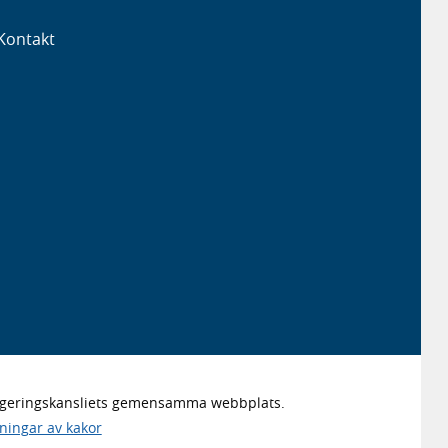
Kontakt
Regeringskansliets gemensamma webbplats.
lningar av kakor