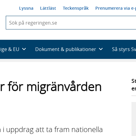
Lyssna
Lättläst
Teckenspråk
Prenumerera via e-
När
du
börjar
skriva
så
rige & EU
Dokument & publikationer
Så styrs S
framträder
en
lista
med
sökförslag
S
jer för migränvården
e
 i uppdrag att ta fram nationella