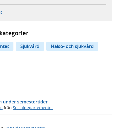
ebbplats,
ern webbplats,
 ny flik, extern webbplats,
- öppnar din e-postklient,
t
kategorier
ntet
Sjukvård
Hälso- och sjukvård
n under semestertider
de
från
Socialdepartementet