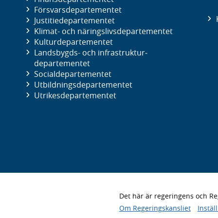
Försvars­departementet
Justitie­departementet
Klimat- och näringslivs­departementet
Kultur­departementet
Landsbygds- och infrastruktur­
departementet
Social­departementet
Utbildnings­departementet
Utrikes­departementet
Det här är regeringens och 
Om Regeringskansliet
Instäl