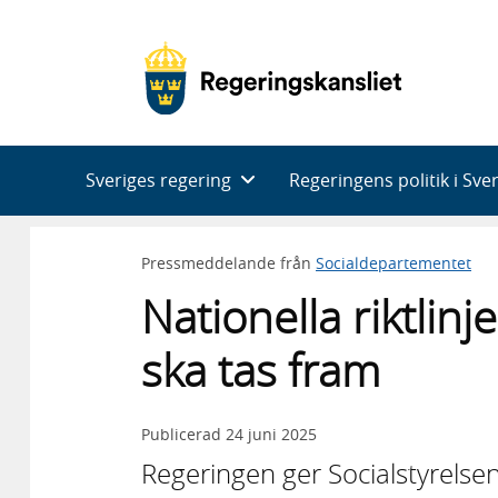
Huvudnavigering
Sveriges regering
Regeringens politik i Sve
Pressmeddelande från
Socialdepartementet
Nationella riktlin
ska tas fram
Publicerad
24 juni 2025
Regeringen ger Socialstyrelsen