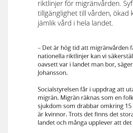
riktlinjer för migränvården. Syf
tillgänglighet till vården, ö
jämlik vård i hela landet.
– Det är hög tid att migränvårde
nationella riktlinjer kan vi säkerstä
oavsett var i landet man bor, säg
Johansson.
Socialstyrelsen får i uppdrag att uta
migrän. Migrän räknas som en fol
sjukdom som drabbar omkring 15 p
är kvinnor. Trots det finns det st
landet och många upplever att det är 