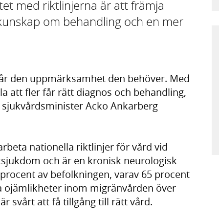
tet med riktlinjerna är att främja
kad kunskap om behandling och en mer
n får den uppmärksamhet den behöver. Med
lla att fler får rätt diagnos och behandling,
er sjukvårdsminister Acko Ankarberg
rbeta nationella riktlinjer för vård vid
ksjukdom och är en kronisk neurologisk
rocent av befolkningen, varav 65 procent
ora ojämlikheter inom migränvården över
svårt att få tillgång till rätt vård.