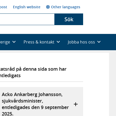
post
English website
Other languages
Sök
verige
Press & kontakt
Jobba hos oss
tatsråd på denna sida som har
ntledigats
Acko Ankarberg Johansson,
sjukvårdsminister,
entledigades den 9 september
2025.