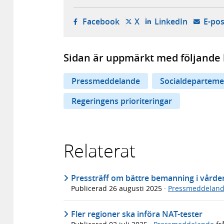
- öppnas i ny flik, extern w
- öppnas i ny flik, ext
- öppnas i
Facebook
X
LinkedIn
E-pos
Sidan är uppmärkt med följande 
Pressmeddelande
Socialdeparteme
Regeringens prioriteringar
Relaterat
Pressträff om bättre bemanning i vårde
Publicerad
26 augusti 2025
·
Pressmeddelan
Fler regioner ska införa NAT-tester