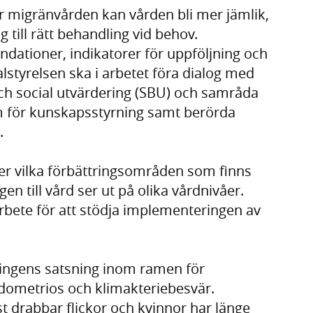
för migränvården kan vården bli mer jämlik,
g till rätt behandling vid behov.
dationer, indikatorer för uppföljning och
alstyrelsen ska i arbetet föra dialog med
ch social utvärdering (SBU) och samråda
m för kunskapsstyrning samt berörda
.
er vilka förbättringsområden som finns
n till vård ser ut på olika vårdnivåer.
arbete för att stödja implementeringen av
ringens satsning inom ramen för
ndometrios och klimakteriebesvär.
 drabbar flickor och kvinnor har länge