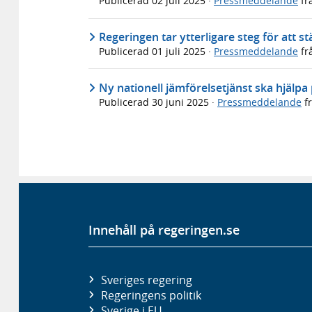
Publicerad
02 juli 2025
·
Pressmeddelande
fr
Regeringen tar ytterligare steg för att
Publicerad
01 juli 2025
·
Pressmeddelande
fr
Ny nationell jämförelsetjänst ska hjälpa 
Publicerad
30 juni 2025
·
Pressmeddelande
f
Innehåll på regeringen.se
Sveriges regering
Regeringens politik
Sverige i EU