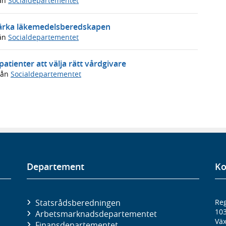
ån
Socialdepartementet
 stärka läkemedelsberedskapen
ån
Socialdepartementet
patienter att välja rätt vårdgivare
rån
Socialdepartementet
Departement
Ko
Statsrådsberedningen
Reg
10
Arbetsmarknads­departementet
Väx
Finans­departementet