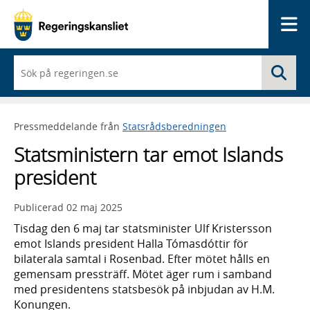
Me
När
Sö
du
börjar
skriva
så
Pressmeddelande från
Statsrådsberedningen
framträder
en
Statsministern tar emot Islands
lista
med
president
sökförslag
Publicerad
02 maj 2025
Tisdag den 6 maj tar statsminister Ulf Kristersson
emot Islands president Halla Tómasdóttir för
bilaterala samtal i Rosenbad. Efter mötet hålls en
gemensam pressträff. Mötet äger rum i samband
med presidentens statsbesök på inbjudan av H.M.
Konungen.