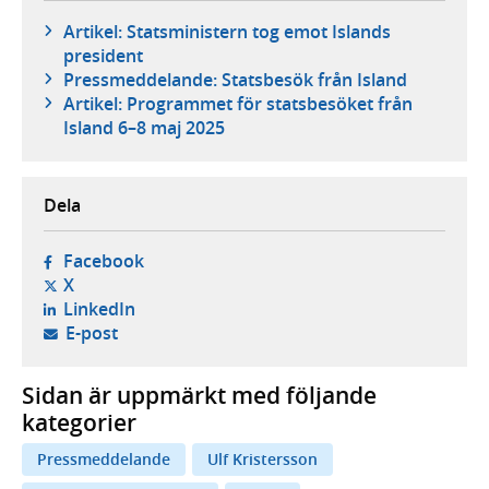
Artikel: Statsministern tog emot Islands
president
Pressmeddelande: Statsbesök från Island
Artikel: Programmet för statsbesöket från
Island 6–8 maj 2025
Dela
- öppnas i ny flik, extern webbplats,
Facebook
- öppnas i ny flik, extern webbplats,
X
- öppnas i ny flik, extern webbplats,
LinkedIn
- öppnar din e-postklient,
E-post
Sidan är uppmärkt med följande
kategorier
Pressmeddelande
Ulf Kristersson