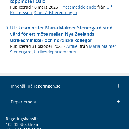
toppmöte i Oslo
Publicerad
10 mars 2026
·
Pressmeddelande
från
Ulf
Kristersson
,
Statsrådsberedningen
Utrikesminister Maria Malmer Stenergard stod
värd för ett möte mellan Nya Zeelands
utrikesminister och nordiska kollegor
Publicerad
31 oktober 2025
·
Artikel
från
Maria Malmer
Stenergard
,
Utrikesdepartementet
Innehåll på regeringen.se
Departement
Regeringskansliet
103 33 Stockholm