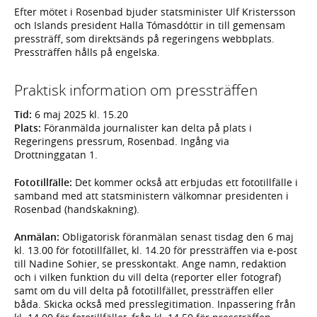
Efter mötet i Rosenbad bjuder statsminister Ulf Kristersson
och Islands president Halla Tómasdóttir in till gemensam
pressträff, som direktsänds på regeringens webbplats.
Pressträffen hålls på engelska.
Praktisk information om pressträffen
Tid:
6 maj 2025 kl. 15.20
Plats:
Föranmälda journalister kan delta på plats i
Regeringens pressrum, Rosenbad. Ingång via
Drottninggatan 1.
Fototillfälle:
Det kommer också att erbjudas ett fototillfälle i
samband med att statsministern välkomnar presidenten i
Rosenbad (handskakning).
Anmälan:
Obligatorisk föranmälan senast tisdag den 6 maj
kl. 13.00 för fototillfället, kl. 14.20 för pressträffen via e-post
till Nadine Sohier, se presskontakt. Ange namn, redaktion
och i vilken funktion du vill delta (reporter eller fotograf)
samt om du vill delta på fototillfället, pressträffen eller
båda. Skicka också med presslegitimation. Inpassering från