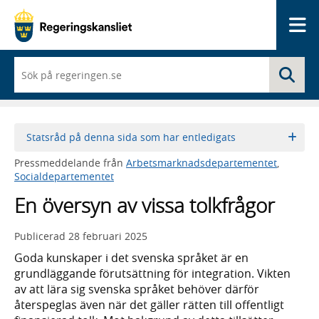
Me
När
Sö
du
börjar
skriva
så
framträder
Statsråd på denna sida som har entledigats
en
lista
Pressmeddelande från
Arbetsmarknadsdepartementet
,
med
Socialdepartementet
sökförslag
En översyn av vissa tolkfrågor
Publicerad
28 februari 2025
Goda kunskaper i det svenska språket är en
grundläggande förutsättning för integration. Vikten
av att lära sig svenska språket behöver därför
återspeglas även när det gäller rätten till offentligt