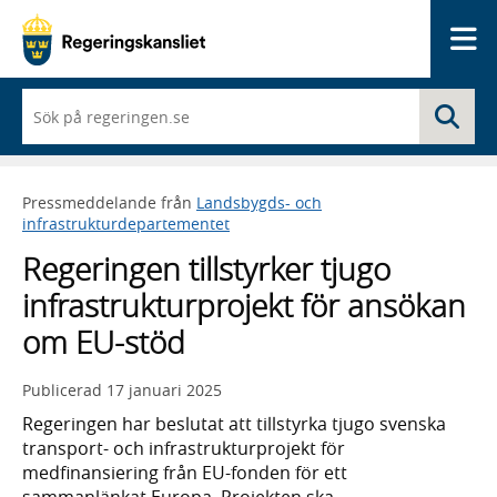
Me
När
Sö
du
börjar
skriva
så
Pressmeddelande från
Landsbygds- och
framträder
infrastrukturdepartementet
en
lista
Regeringen tillstyrker tjugo
med
sökförslag
infrastrukturprojekt för ansökan
om EU-stöd
Publicerad
17 januari 2025
Regeringen har beslutat att tillstyrka tjugo svenska
transport- och infrastrukturprojekt för
medfinansiering från EU-fonden för ett
sammanlänkat Europa. Projekten ska