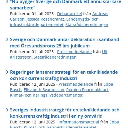
”Nu bygger Sverige och Danmark ett ännu starkare
samarbete”
Publicerad
01 juli 2025
·
Debattartikel
från
Andreas
Carlson
,
Jessica Rosencrantz
,
Landsbygds- och
infrastrukturdepartementet
,
Statsrådsberedningen
Sverige och Danmark antar deklaration i samband
med Öresundsbrons 25 års-jubileum
Publicerad
01 juli 2025
·
Pressmeddelande
från
Ulf
Kristersson
,
Statsrådsberedningen
Regeringen lanserar strategi för en teknikledande
och konkurrenskraftig industri
Publicerad
12 juni 2025
·
Pressmeddelande
från
Ebba
Busch
,
Elisabeth Svantesson
,
Romina Pourmokhtari
,
Klimat- och näringslivsdepartementet
Sveriges industristrategi: för en teknikledande och
konkurrenskraftig industri i en ny omvärld
Publicerad
12 juni 2025
·
Informationsmaterial
från
Ebba
Busch
,
Klimat- och näringslivsdepartementet