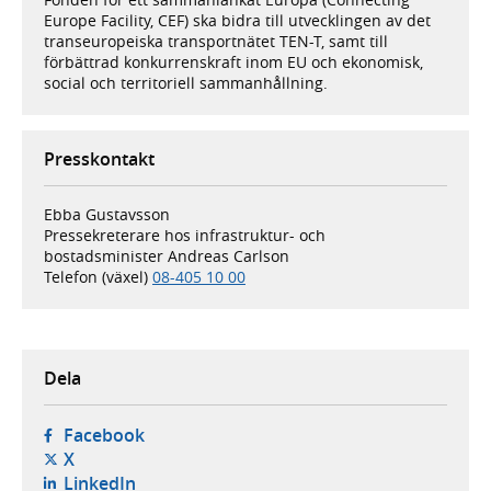
Europe Facility, CEF) ska bidra till utvecklingen av det
transeuropeiska transportnätet TEN-T, samt till
förbättrad konkurrenskraft inom EU och ekonomisk,
social och territoriell sammanhållning.
Presskontakt
Ebba Gustavsson
Pressekreterare hos infrastruktur- och
bostadsminister Andreas Carlson
Telefon (växel)
08-405 10 00
Dela
- öppnas i ny flik, extern webbplats,
Facebook
- öppnas i ny flik, extern webbplats,
X
- öppnas i ny flik, extern webbplats,
LinkedIn