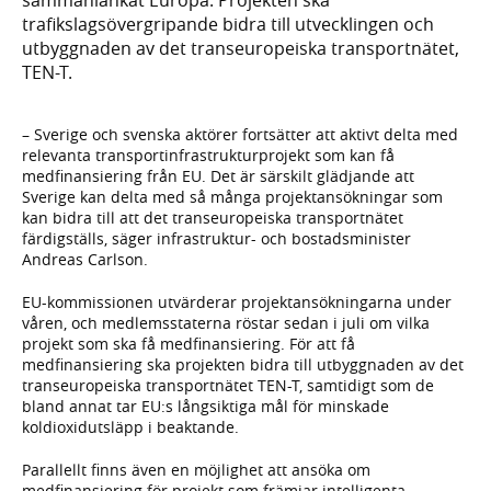
trafikslagsövergripande bidra till utvecklingen och
utbyggnaden av det transeuropeiska transportnätet,
TEN-T.
– Sverige och svenska aktörer fortsätter att aktivt delta med
relevanta transportinfrastrukturprojekt som kan få
medfinansiering från EU. Det är särskilt glädjande att
Sverige kan delta med så många projektansökningar som
kan bidra till att det transeuropeiska transportnätet
färdigställs, säger infrastruktur- och bostadsminister
Andreas Carlson.
EU-kommissionen utvärderar projektansökningarna under
våren, och medlemsstaterna röstar sedan i juli om vilka
projekt som ska få medfinansiering. För att få
medfinansiering ska projekten bidra till utbyggnaden av det
transeuropeiska transportnätet TEN-T, samtidigt som de
bland annat tar EU:s långsiktiga mål för minskade
koldioxidutsläpp i beaktande.
Parallellt finns även en möjlighet att ansöka om
medfinansiering för projekt som främjar intelligenta