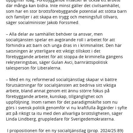
där många kan bidra. Inte minst gäller det civilsamhället,
som har en stor brottsförebyggande potential att stötta barn
och familjer i att skapa en trygg och meningsfull tillvaro,
säger socialminister Jakob Forssmed.
– Alla delar av samhället behöver ta ansvar, men
socialtjänsten spelar en avgörande roll i arbetet för att
förhindra att barn och unga dras in i kriminalitet. Den här
satsningen är ytterligare ett viktigt tillskott i det
förebyggande arbetet för att stoppa de kriminella gängens
rekryteringsbas, säger Gulan Avci, barnrättspolitisk
talesperson för Liberalerna.
– Med en ny, reformerad socialtjänstlag skapar vi bättre
förutsättningar för socialtjänsten att bedriva sitt viktiga
arbete, bland annat genom ett ännu större fokus på
förebyggande arbete, kunskap, tillgänglighet och
uppföljning. Inom ramen för det paradigmskifte som nu
görs i svensk politik genomför vi nu kraftfulla åtgärder i syfte
att på riktigt ta itu med den allvarliga brottsligheten, säger
Linda Lindberg, gruppledare för Sverigedemokraterna.
I propositionen för en ny socialtjänstlag (prop. 2024/25:89)