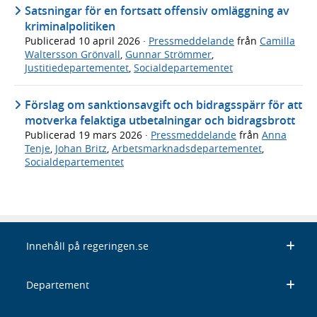
Satsningar för en fortsatt offensiv omläggning av
kriminalpolitiken
Publicerad
10 april 2026
·
Pressmeddelande
från
Camilla
Waltersson Grönvall
,
Gunnar Strömmer
,
Justitiedepartementet
,
Socialdepartementet
Förslag om sanktionsavgift och bidragsspärr för att
motverka felaktiga utbetalningar och bidragsbrott
Publicerad
19 mars 2026
·
Pressmeddelande
från
Anna
Tenje
,
Johan Britz
,
Arbetsmarknadsdepartementet
,
Socialdepartementet
Innehåll på regeringen.se
Departement