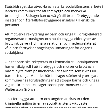
Statsbidraget ska utveckla och stärka socialtjänstens arbete i
landets kommuner för att förebygga och motverka
brottslighet. Bidraget kan också gå till brottsförebyggande
insatser och återfallsförebyggande insatser till enskilda
personer.
Att motverka rekrytering av barn och unga till drogrelaterad
organiserad brottslighet och att förebygga olika typer av
brott inklusive våld i nära relationer och hedersrelaterat
våld och förtryck är angelägna utmaningar för dagens
socialtjänst
– Inget barn ska rekryteras in i kriminalitet. Socialtjänsten
har en viktig roll i att förebygga och motverka brott och
måste flytta fram positionerna i det arbete som riktas till
barn och unga. Med det här bidraget stärker vi ytterligare
kommunernas förutsättningar att stoppa barns och ungas
väg in i kriminalitet, säger socialtjänstminister Camilla
Waltersson Grönvall.
– Att förebygga att barn och ungdomar dras in i den
kriminella miljön är en av socialtjänstens viktigaste
uppgifter idag. Förebyggande insatser är också ett arbete