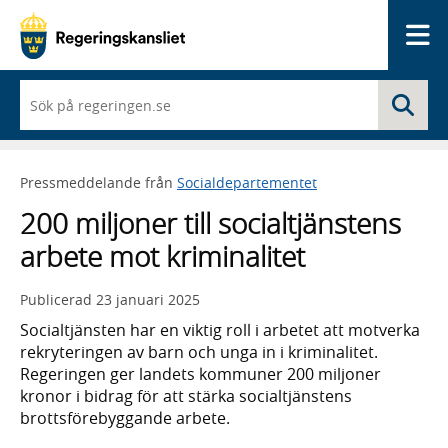
Me
När
Sö
du
börjar
skriva
så
Pressmeddelande från
Socialdepartementet
framträder
en
200 miljoner till socialtjänstens
lista
med
arbete mot kriminalitet
sökförslag
Publicerad
23 januari 2025
Socialtjänsten har en viktig roll i arbetet att motverka
rekryteringen av barn och unga in i kriminalitet.
Regeringen ger landets kommuner 200 miljoner
kronor i bidrag för att stärka socialtjänstens
brottsförebyggande arbete.