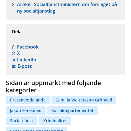
Artikel: Socialtjänstministern om förslaget på
ny socialtjänstlag
Dela
- öppnas i ny flik, extern webbplats,
Facebook
- öppnas i ny flik, extern webbplats,
X
- öppnas i ny flik, extern webbplats,
LinkedIn
- öppnar din e-postklient,
E-post
Sidan är uppmärkt med följande
kategorier
Pressmeddelande
Camilla Waltersson Grönvall
Jakob Forssmed
Socialdepartementet
Socialtjänst
Kriminalitet