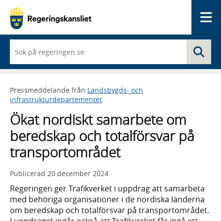
Me
När
Sö
du
börjar
skriva
så
Pressmeddelande från
Landsbygds- och
framträder
infrastrukturdepartementet
en
lista
Ökat nordiskt samarbete om
med
sökförslag
beredskap och totalförsvar på
transportområdet
Publicerad
20 december 2024
Regeringen ger Trafikverket i uppdrag att samarbeta
med behöriga organisationer i de nordiska länderna
om beredskap och totalförsvar på transportområdet.
I uppdraget ingår också att Trafikverket får ingå ett