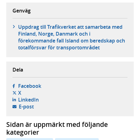
Genväg
Uppdrag till Trafikverket att samarbeta med
Finland, Norge, Danmark och i
förekommande fall Island om beredskap och
totalförsvar för transportområdet
Dela
- öppnas i ny flik, extern webbplats,
Facebook
- öppnas i ny flik, extern webbplats,
X
- öppnas i ny flik, extern webbplats,
LinkedIn
- öppnar din e-postklient,
E-post
Sidan är uppmärkt med följande
kategorier