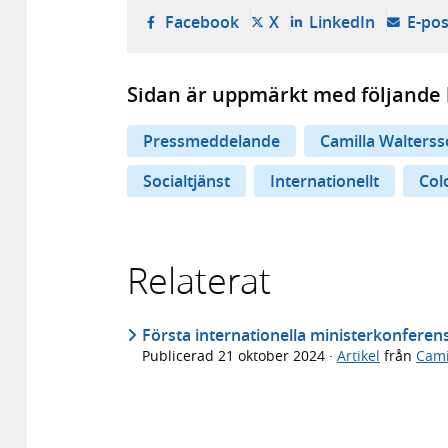
- öppnas i ny flik, extern w
- öppnas i ny flik, ext
- öppnas i
Facebook
X
LinkedIn
E-pos
Sidan är uppmärkt med följande 
Pressmeddelande
Camilla Walterss
Socialtjänst
Internationellt
Col
Relaterat
Första internationella ministerkonfere
Publicerad
21 oktober 2024
·
Artikel
från
Cami