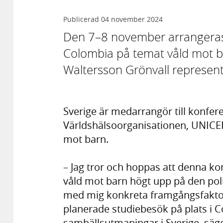
Publicerad
04 november 2024
Den 7–8 november arrangeras 
Colombia på temat våld mot ba
Waltersson Grönvall represente
Sverige är medarrangör till konf
Världshälsoorganisationen, UNICEF
mot barn.
– Jag tror och hoppas att denna kon
våld mot barn högt upp på den poli
med mig konkreta framgångsfakto
planerade studiebesök på plats i C
samhällsutmaningar i Sverige, säge