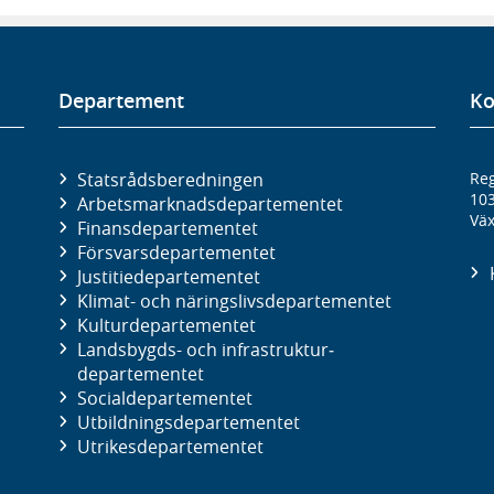
Departement
Ko
Statsrådsberedningen
Reg
10
Arbetsmarknads­departementet
Väx
Finans­departementet
Försvars­departementet
Justitie­departementet
Klimat- och näringslivs­departementet
Kultur­departementet
Landsbygds- och infrastruktur­
departementet
Social­departementet
Utbildnings­departementet
Utrikes­departementet