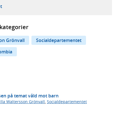
ebbplats,
ern webbplats,
 ny flik, extern webbplats,
- öppnar din e-postklient,
t
kategorier
on Grönvall
Socialdepartementet
ombia
nsen på temat våld mot barn
lla Waltersson Grönvall
,
Socialdepartementet