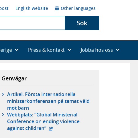
post
English website
Other languages
Sök
verige
Press & kontakt
Jobba hos oss
Genvägar
Artikel: Första internationella
ministerkonferensen på temat våld
mot barn
Webbplats: ”Global Ministerial
Conference on ending violence
- extern webbplats,
against children”