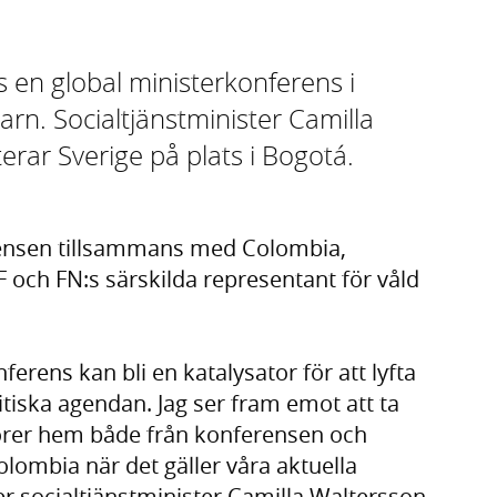
en global ministerkonferens i
rn. Socialtjänstminister Camilla
rar Sverige på plats i Bogotá.
erensen tillsammans med Colombia,
 och FN:s särskilda representant för våld
ferens kan bli en katalysator för att lyfta
tiska agendan. Jag ser fram emot att ta
rer hem både från konferensen och
olombia när det gäller våra aktuella
r socialtjänstminister Camilla Waltersson