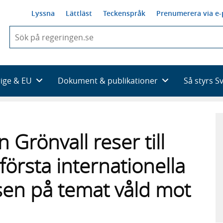
Lyssna
Lättläst
Teckenspråk
Prenumerera via e-
När
du
börjar
skriva
så
rige & EU
Dokument & publikationer
Så styrs S
framträder
en
lista
med
sökförslag
 Grönvall reser till
örsta internationella
sen på temat våld mot