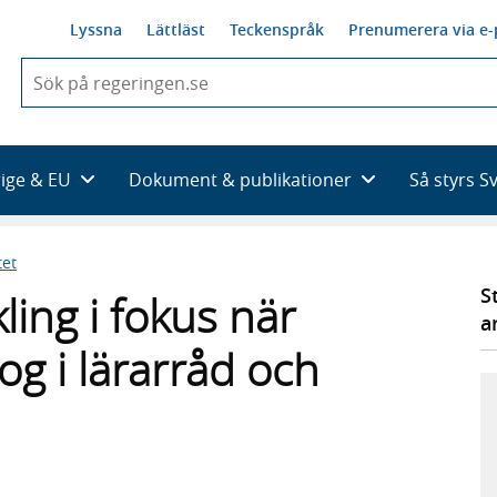
Lyssna
Lättläst
Teckenspråk
Prenumerera via e-
När
du
börjar
skriva
så
rige & EU
Dokument & publikationer
Så styrs S
framträder
en
lista
tet
med
sökförslag
S
ing i fokus när
a
og i lärarråd och