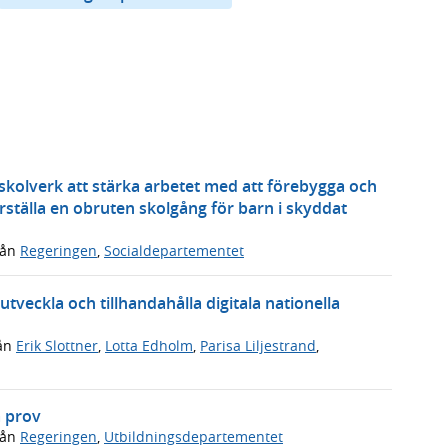
 skolverk att stärka arbetet med att förebygga och
ställa en obruten skolgång för barn i skyddat
rån
Regeringen
,
Socialdepartementet
tveckla och tillhandahålla digitala nationella
ån
Erik Slottner
,
Lotta Edholm
,
Parisa Liljestrand
,
a prov
rån
Regeringen
,
Utbildningsdepartementet