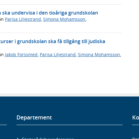
m ska undervisa i den tioåriga grundskolan
ån
Parisa Liljestrand
,
Simona Mohamsson
,
rser i grundskolan ska få tillgång till judiska
ån
Jakob Forssmed
,
Parisa Liljestrand
,
Simona Mohamsson
,
Departement
Ko