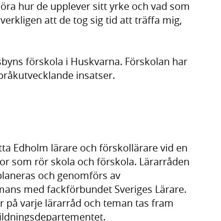
h höra hur de upplever sitt yrke och vad som
erkligen att de tog sig tid att träffa mig,
byns förskola i Huskvarna. Förskolan har
pråkutvecklande insatser.
tta Edholm lärare och förskollärare vid en
ågor som rör skola och förskola. Lärarråden
h planeras och genomförs av
mans med fackförbundet Sveriges Lärare.
ar på varje lärarråd och teman tas fram
ildningsdepartementet.