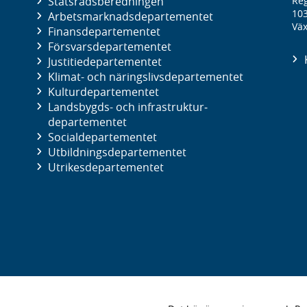
Statsrådsberedningen
Reg
10
Arbetsmarknads­departementet
Väx
Finans­departementet
Försvars­departementet
Justitie­departementet
Klimat- och näringslivs­departementet
Kultur­departementet
Landsbygds- och infrastruktur­
departementet
Social­departementet
Utbildnings­departementet
Utrikes­departementet