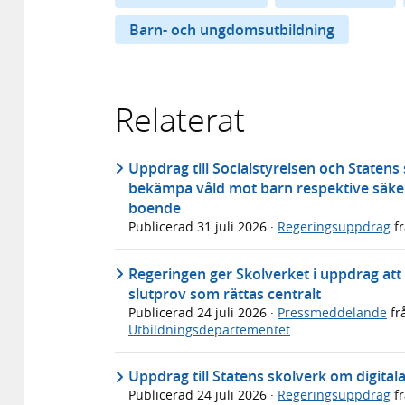
Barn- och ungdomsutbildning
Relaterat
Uppdrag till Socialstyrelsen och Statens
bekämpa våld mot barn respektive säker
boende
Publicerad
31 juli 2026
·
Regeringsuppdrag
f
Regeringen ger Skolverket i uppdrag att u
slutprov som rättas centralt
Publicerad
24 juli 2026
·
Pressmeddelande
fr
Utbildningsdepartementet
Uppdrag till Statens skolverk om digital
Publicerad
24 juli 2026
·
Regeringsuppdrag
f