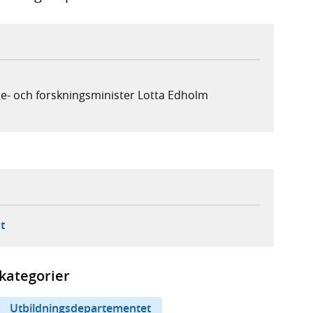
e- och forskningsminister Lotta Edholm
ebbplats,
ern webbplats,
 ny flik, extern webbplats,
- öppnar din e-postklient,
t
kategorier
Utbildningsdepartementet