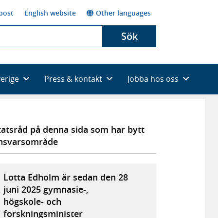
post
English website
Other languages
Sök
verige
Press & kontakt
Jobba hos oss
tatsråd på denna sida som har bytt
nsvarsområde
Lotta Edholm är sedan den 28
juni 2025 gymnasie-,
högskole- och
forskningsminister