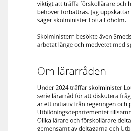
viktigt att träffa förskollärare oc
behöver förbättras. Jag uppskattar v
säger skolminister Lotta Edholm.
Skolministern besökte även Smeds
arbetat länge och medvetet med s
Om lärarråden
Under 2024 träffar skolminister Lo
serie lärarråd för att diskutera fr
är ett initiativ från regeringen oc
Utbildningsdepartementet tillsam
Olika lärare och förskollärare delt
gemensamt av deltagarna och Utb