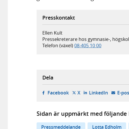
Presskontakt
Ellen Kult
Pressekreterare hos gymnasie-, högskol
Telefon (växel)
08-405 10 00
Dela
- öppnas i ny flik, extern w
- öppnas i ny flik, ext
- öppnas i
Facebook
X
LinkedIn
E-pos
Sidan är uppmärkt med följande 
Pressmeddelande
Lotta Edholm