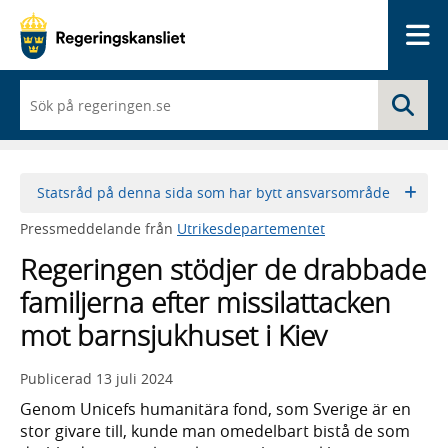
Me
När
Sö
du
börjar
skriva
så
framträder
Statsråd på denna sida som har bytt ansvarsområde
en
lista
Pressmeddelande från
Utrikesdepartementet
med
sökförslag
Regeringen stödjer de drabbade
familjerna efter missilattacken
mot barnsjukhuset i Kiev
Publicerad
13 juli 2024
Genom Unicefs humanitära fond, som Sverige är en
stor givare till, kunde man omedelbart bistå de som