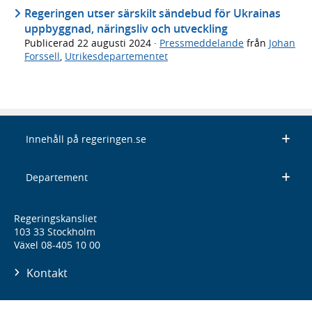
Regeringen utser särskilt sändebud för Ukrainas
uppbyggnad, näringsliv och utveckling
Publicerad
22 augusti 2024
·
Pressmeddelande
från
Johan
Forssell
,
Utrikesdepartementet
Innehåll på regeringen.se
Departement
Regeringskansliet
103 33 Stockholm
Växel 08-405 10 00
Kontakt