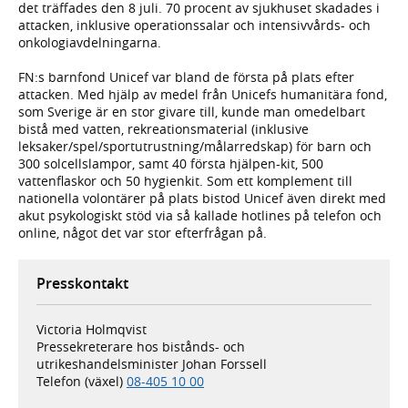
det träffades den 8 juli. 70 procent av sjukhuset skadades i
attacken, inklusive operationssalar och intensivvårds- och
onkologiavdelningarna.
FN:s barnfond Unicef var bland de första på plats efter
attacken. Med hjälp av medel från Unicefs humanitära fond,
som Sverige är en stor givare till, kunde man omedelbart
bistå med vatten, rekreationsmaterial (inklusive
leksaker/spel/sportutrustning/målarredskap) för barn och
300 solcellslampor, samt 40 första hjälpen-kit, 500
vattenflaskor och 50 hygienkit. Som ett komplement till
nationella volontärer på plats bistod Unicef även direkt med
akut psykologiskt stöd via så kallade hotlines på telefon och
online, något det var stor efterfrågan på.
Presskontakt
Victoria Holmqvist
Pressekreterare hos bistånds- och
utrikeshandelsminister Johan Forssell
Telefon (växel)
08-405 10 00