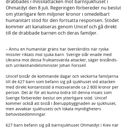
drabbades i missilattacken mot barnsjukhuset i
Ohmatdyt den 8 juli. Regeringen förbereder nu beslut
om ytterligare fem miljoner kronor i omedelbart
humanitärt stöd för den fortsatta responsen. Stödet
kommer att kanaliseras genom Unicef och gå direkt
till de drabbade barnen och deras familjer.
– Ännu en humanitär gräns har överskridits när ryska
missiler riktats mot sjuka barn. Sverige står enade med
Ukraina mot dessa fruktansvärda attacker, säger bistånds-
och utrikeshandelsminister Johan Forssell.
Unicef bistår de kommande dagar och veckorna familjerna
till de 627 barn som befann sig på sjukhuset vid attacken
med direkt kontantstöd á motsvarande ca 2 800 kronor per
person. Det är för att kunna bidra till denna insats som
Sverige förbereder beslut om ytterligare stöd. Unicef
kommer också att bistå i återuppbyggnaden av sjukhuset,
men avvaktar sjukhusets och lokala myndigheters
behovsbedömningar.
627 barn befann sig på barnsjukhuset Ohmatdyt i Kiev när