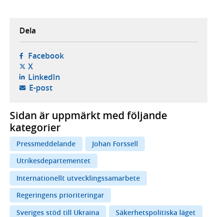
Dela
- öppnas i ny flik, extern webbplats,
Facebook
- öppnas i ny flik, extern webbplats,
X
- öppnas i ny flik, extern webbplats,
LinkedIn
- öppnar din e-postklient,
E-post
Sidan är uppmärkt med följande
kategorier
Pressmeddelande
Johan Forssell
Utrikesdepartementet
Internationellt utvecklingssamarbete
Regeringens prioriteringar
Sveriges stöd till Ukraina
Säkerhetspolitiska läget