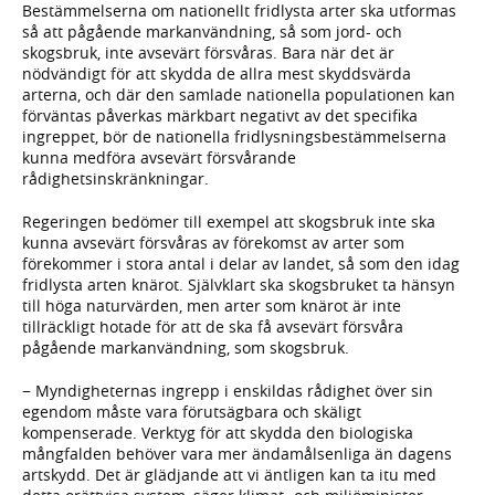
Bestämmelserna om nationellt fridlysta arter ska utformas
så att pågående markanvändning, så som jord- och
skogsbruk, inte avsevärt försvåras. Bara när det är
nödvändigt för att skydda de allra mest skyddsvärda
arterna, och där den samlade nationella populationen kan
förväntas påverkas märkbart negativt av det specifika
ingreppet, bör de nationella fridlysningsbestämmelserna
kunna medföra avsevärt försvårande
rådighetsinskränkningar.
Regeringen bedömer till exempel att skogsbruk inte ska
kunna avsevärt försvåras av förekomst av arter som
förekommer i stora antal i delar av landet, så som den idag
fridlysta arten knärot. Självklart ska skogsbruket ta hänsyn
till höga naturvärden, men arter som knärot är inte
tillräckligt hotade för att de ska få avsevärt försvåra
pågående markanvändning, som skogsbruk.
− Myndigheternas ingrepp i enskildas rådighet över sin
egendom måste vara förutsägbara och skäligt
kompenserade. Verktyg för att skydda den biologiska
mångfalden behöver vara mer ändamålsenliga än dagens
artskydd. Det är glädjande att vi äntligen kan ta itu med