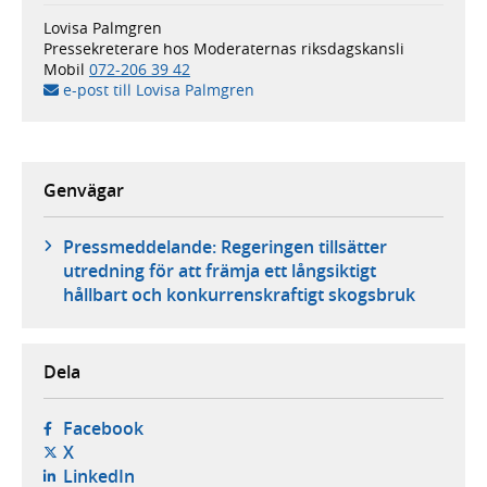
Lovisa Palmgren
Pressekreterare hos Moderaternas riksdagskansli
Mobil
072-206 39 42
e-post till Lovisa Palmgren
Genvägar
Pressmeddelande: Regeringen tillsätter
utredning för att främja ett långsiktigt
hållbart och konkurrenskraftigt skogsbruk
Dela
- öppnas i ny flik, extern webbplats,
Facebook
- öppnas i ny flik, extern webbplats,
X
- öppnas i ny flik, extern webbplats,
LinkedIn