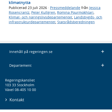
klimatnytta
Publicerad
23 juli 2026
·
Pressmeddelande
från
Jessica
Rosencrantz
,
Peter Kullgren
,
Romina Pourmokhtari
,
Klimat- och näringslivsdepartementet
,
Landsbygds- och
infrastrukturdepartementet
,
Statsrådsberedningen
Innehåll på regeringen.se
Departement
Regeringskansliet
103 33 Stockholm
Växel 08-405 10 00
Kontakt