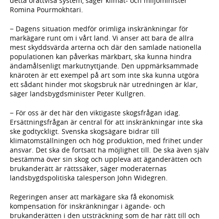
detta orättvisa system, säger klimat- och miljöminister
Romina Pourmokhtari.
− Dagens situation medför orimliga inskränkningar för
markägare runt om i vårt land. Vi anser att bara de allra
mest skyddsvärda arterna och där den samlade nationella
populationen kan påverkas märkbart, ska kunna hindra
ändamålsenligt markutnyttjande. Den uppmärksammade
knäroten är ett exempel på art som inte ska kunna utgöra
ett sådant hinder mot skogsbruk när utredningen är klar,
säger landsbygdsminister Peter Kullgren.
− För oss är det här den viktigaste skogsfrågan idag.
Ersättningsfrågan är central för att inskränkningar inte ska
ske godtyckligt. Svenska skogsägare bidrar till
klimatomställningen och hög produktion, med frihet under
ansvar. Det ska de fortsatt ha möjlighet till. De ska även själv
bestämma över sin skog och uppleva att äganderätten och
brukanderätt är rättssäker, säger moderaternas
landsbygdspolitiska talesperson John Widegren.
Regeringen anser att markägare ska få ekonomisk
kompensation för inskränkningar i ägande- och
brukanderätten i den utsträckning som de har rätt till och