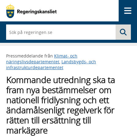
Me
När
Sö
du
börjar
skriva
så
Pressmeddelande från
Klimat- och
framträder
näringslivsdepartementet
,
Landsbygds- och
en
infrastrukturdepartementet
lista
med
Kommande utredning ska ta
sökförslag
fram nya bestämmelser om
nationell fridlysning och ett
ändamålsenligt regelverk för
rätten till ersättning till
markägare