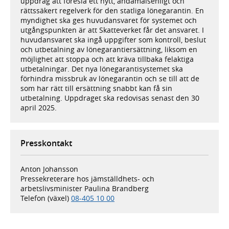
uppdrag att föreslå ett nytt, ändamålsenligt och
rättssäkert regelverk för den statliga lönegarantin. En
myndighet ska ges huvudansvaret för systemet och
utgångspunkten är att Skatteverket får det ansvaret. I
huvudansvaret ska ingå uppgifter som kontroll, beslut
och utbetalning av lönegarantiersättning, liksom en
möjlighet att stoppa och att kräva tillbaka felaktiga
utbetalningar. Det nya lönegarantisystemet ska
förhindra missbruk av lönegarantin och se till att de
som har rätt till ersättning snabbt kan få sin
utbetalning. Uppdraget ska redovisas senast den 30
april 2025.
Presskontakt
Anton Johansson
Pressekreterare hos jämställdhets- och
arbetslivsminister Paulina Brandberg
Telefon (växel)
08-405 10 00