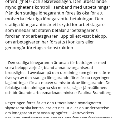
offentlighets- och sekretesslagen. Den utbetalande
myndighetens kontroll i samband med utbetalningar
från den statliga lönegarantin föreslås öka för att
motverka felaktiga lönegarantiutbetalningar. Den
statliga lönegarantin är ett skydd för arbetstagare
som innebär att staten betalar arbetstagarens
fordran mot arbetsgivaren, upp till ett visst belopp,
om arbetsgivaren har försatts i konkurs eller
genomgår företagsrekonstruktion.
– Den statliga lönegarantin är utsatt för bedrägerier med
stora belopp varje år, bland annat av organiserad
brottslighet. I avvaktan på den utredning som gör en större
översyn av den statliga lönegarantin föreslår nu regeringen
lagändringar för att motverka missbruk av lönegarantin. De
felaktiga utbetalningarna ska minska, säger jämställdhets-
och biträdande arbetsmarknadsminister Paulina Brandberg.
Regeringen föreslår att den utbetalande myndigheten
skyndsamt ska kontrollera ett beslut eller en underrättelse
om lönegaranti mot vissa uppgifter i Skatteverkets
beskattningsdatabas och andra uppgifter som förekommer i