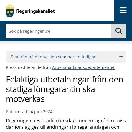
Me
När
Sö
du
börjar
skriva
så
framträder
Statsråd på denna sida som har entledigats
en
lista
Pressmeddelande från
Arbetsmarknadsdepartementet
med
sökförslag
Felaktiga utbetalningar från den
statliga lönegarantin ska
motverkas
Publicerad
24 juni 2024
Regeringen beslutade i torsdags om en lagrådsremiss
där förslag ges till ändringar i lönegarantilagen och