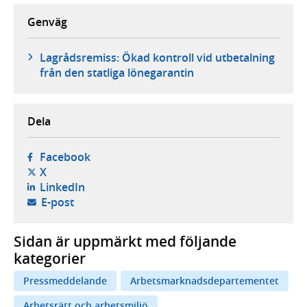
Genväg
Lagrådsremiss: Ökad kontroll vid utbetalning
från den statliga lönegarantin
Dela
- öppnas i ny flik, extern webbplats,
Facebook
- öppnas i ny flik, extern webbplats,
X
- öppnas i ny flik, extern webbplats,
LinkedIn
- öppnar din e-postklient,
E-post
Sidan är uppmärkt med följande
kategorier
Pressmeddelande
Arbetsmarknadsdepartementet
Arbetsrätt och arbetsmiljö