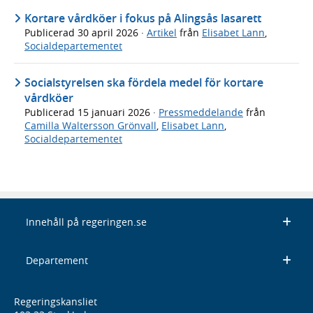
Kortare vårdköer i fokus på Alingsås lasarett
Publicerad
30 april 2026
·
Artikel
från
Elisabet Lann
,
Socialdepartementet
Socialstyrelsen ska fördela medel för kortare
vårdköer
Publicerad
15 januari 2026
·
Pressmeddelande
från
Camilla Waltersson Grönvall
,
Elisabet Lann
,
Socialdepartementet
Innehåll på regeringen.se
Departement
Regeringskansliet