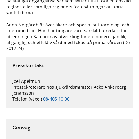
på statliga engångsinsatser som syftar till att öka en enskild
regions eller samtliga regioners förutsättningar att korta
väntetiderna.
Anna Nergårdh är överläkare och specialist i kardiologi och
internmedicin. Hon har tidigare varit särskild utredare för
utredningen Samordnas utveckling för en modern, jämlik,
tillgänglig och effektiv vård med fokus på primärvården (Dir.
2017:24).
Presskontakt
Joel Apelthun
Pressekreterare hos sjukvårdsminister Acko Ankarberg
Johansson
Telefon (växel)
08-405 10 00
Genväg