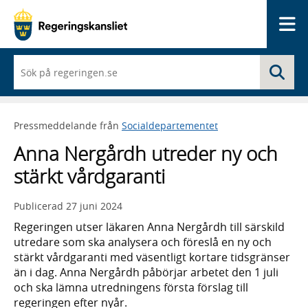
Me
När
Sö
du
börjar
skriva
så
Pressmeddelande från
Socialdepartementet
framträder
en
Anna Nergårdh utreder ny och
lista
med
stärkt vårdgaranti
sökförslag
Publicerad
27 juni 2024
Regeringen utser läkaren Anna Nergårdh till särskild
utredare som ska analysera och föreslå en ny och
stärkt vårdgaranti med väsentligt kortare tidsgränser
än i dag. Anna Nergårdh påbörjar arbetet den 1 juli
och ska lämna utredningens första förslag till
regeringen efter nyår.