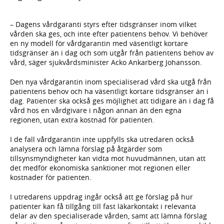
– Dagens vårdgaranti styrs efter tidsgränser inom vilket
vården ska ges, och inte efter patientens behov. Vi behöver
en ny modell för vårdgarantin med väsentligt kortare
tidsgränser än i dag och som utgår från patientens behov av
vård, säger sjukvårdsminister Acko Ankarberg Johansson.
Den nya vårdgarantin inom specialiserad vård ska utgå från
patientens behov och ha väsentligt kortare tidsgränser än i
dag. Patienter ska också ges möjlighet att tidigare än i dag få
vård hos en vårdgivare i någon annan än den egna
regionen, utan extra kostnad för patienten.
I de fall vårdgarantin inte uppfylls ska utredaren också
analysera och lämna förslag på åtgärder som
tillsynsmyndigheter kan vidta mot huvudmännen, utan att
det medför ekonomiska sanktioner mot regionen eller
kostnader för patienten.
I utredarens uppdrag ingår också att ge förslag på hur
patienter kan få tillgång till fast läkarkontakt i relevanta
delar av den specialiserade vården, samt att lämna förslag