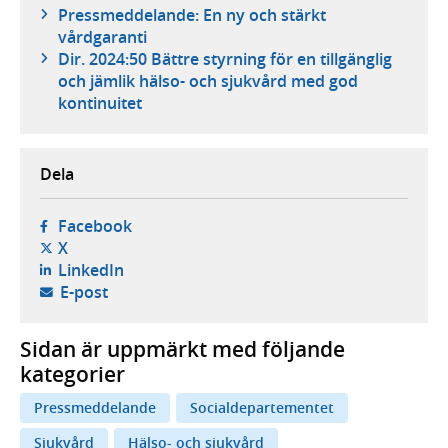
Pressmeddelande: En ny och stärkt
vårdgaranti
Dir. 2024:50 Bättre styrning för en tillgänglig
och jämlik hälso- och sjukvård med god
kontinuitet
Dela
- öppnas i ny flik, extern webbplats,
Facebook
- öppnas i ny flik, extern webbplats,
X
- öppnas i ny flik, extern webbplats,
LinkedIn
- öppnar din e-postklient,
E-post
Sidan är uppmärkt med följande
kategorier
Pressmeddelande
Socialdepartementet
Sjukvård
Hälso- och sjukvård