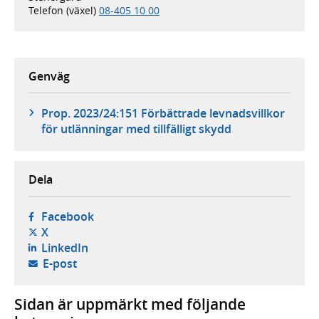
Telefon (växel)
08-405 10 00
Genväg
Prop. 2023/24:151 Förbättrade levnadsvillkor
för utlänningar med tillfälligt skydd
Dela
- öppnas i ny flik, extern webbplats,
Facebook
- öppnas i ny flik, extern webbplats,
X
- öppnas i ny flik, extern webbplats,
LinkedIn
- öppnar din e-postklient,
E-post
Sidan är uppmärkt med följande