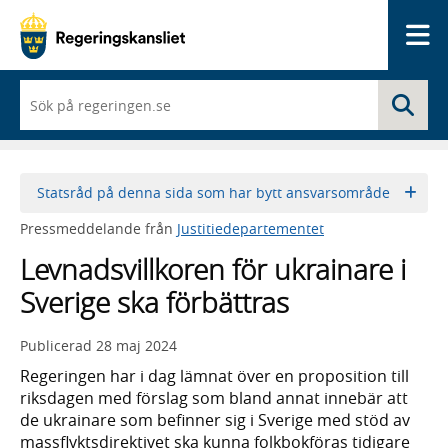
Me
När
Sö
du
börjar
skriva
så
framträder
Statsråd på denna sida som har bytt ansvarsområde
en
lista
Pressmeddelande från
Justitiedepartementet
med
sökförslag
Levnadsvillkoren för ukrainare i
Sverige ska förbättras
Publicerad
28 maj 2024
Regeringen har i dag lämnat över en proposition till
riksdagen med förslag som bland annat innebär att
de ukrainare som befinner sig i Sverige med stöd av
massflyktsdirektivet ska kunna folkbokföras tidigare