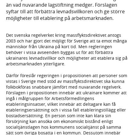
än vad nuvarande lagstiftning medger. Förslagen
syftar till att förbättra levnadsvillkoren och ge större
möjligheter till etablering på arbetsmarknaden.
Det svenska regelverket kring massflyktsdirektivet antogs
2003 och har gjort det möjligt för Sverige att ta emot många
människor från Ukraina på kort tid. Men regleringen
behöver i vissa avseenden byggas ut för att förbättra
ukrainares levnadsvillkor och möjligheter att etablera sig på
arbetsmarknaden ytterligare.
Därför föreslår regeringen i propositionen att personer som
vistas i Sverige med stöd av massflyktsdirektivet ska kunna
folkbokföras snabbare jämfört med nuvarande regelverk.
Förslagen i propositionen innebär att ukrainare kommer att
ingå i målgruppen för Arbetsförmedlingens
etableringsinsatser, vilket innebär att deltagare kan få
etableringsersättning och i vissa fall etableringstillägg eller
bostadsersättning. En person som inte kan klara sin
försörjning kan ansöka om ekonomiskt bistånd enligt
socialtjänstlagen hos kommunens socialtjänst på samma
sätt som övriga bosatta i en kommun. Dessutom innebär