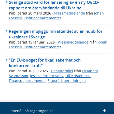
Sverige stod värd för lansering av en ny OECD-
rapport om återvändande till Ukraina
Publicerad
20 mars 2026
·
Pressmeddelande
från
Johan
Forssell
,
Justitiedepartementet
Regeringen möjliggör inrättandet av en hubb för
ukrainare i Sverige
Publicerad
15 januari 2026
·
Pressmeddelande
från
Johan
Forssell
,
Justitiedepartementet
"En EU-budget för ökad säkerhet och
konkurrenskraft"
Publicerad
16 juli 2025
·
Debattartikel
från
Elisabeth
Svantesson
,
Jessica Rosencrantz
,
Ulf Kristersson
,
Finansdepartementet
,
Statsrådsberedningen
Innehåll på regeringen.se