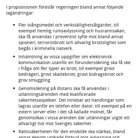
I propositionen föreslår regeringen bland annat följande
lagändringar:
Fler tvångsmedel och verkställighetsåtgärder, till
exempel hemlig rumsavlyssning och husrannsakan,
ska få användas i preventivt syfte mot bland annat
spioneri, terroristbrott och allvarlig brottslighet som
begås i kriminella nätverk.
Inhämtning av vissa uppgifter om elektronisk
kommunikation utanför en förundersökning ska få ske
i fråga om fler typer av brott, till exempel grovt
bedrägeri, grovt skattebrott, grovt bidragsbrott och
grov smuggling.
Genomsökning på distans ska få användas i
utlänningsärenden med kvalificerade
säkerhetsaspekter. Det innebär att handlingar som
lagras utanför en telefon eller dator, till exempel på en
extern server eller i det så kallade molnet, får
genomsökas i vissa ärenden där utlänningar utgör ett
allvarligt hot mot Sveriges säkerhet.
Rättssäkerheten för den enskilde ska stärkas, bland
annat genom utökade förbud mot avlyssning och