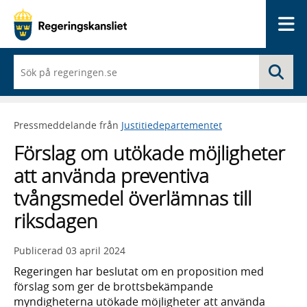
Me
När
Sö
du
börjar
skriva
så
Pressmeddelande från
Justitiedepartementet
framträder
en
Förslag om utökade möjligheter
lista
med
att använda preventiva
sökförslag
tvångsmedel överlämnas till
riksdagen
Publicerad
03 april 2024
Regeringen har beslutat om en proposition med
förslag som ger de brottsbekämpande
myndigheterna utökade möjligheter att använda