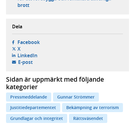
brott
Dela
- öppnas i ny flik, extern webbplats,
Facebook
- öppnas i ny flik, extern webbplats,
X
- öppnas i ny flik, extern webbplats,
LinkedIn
- öppnar din e-postklient,
E-post
Sidan är uppmärkt med följande
kategorier
Pressmeddelande
Gunnar Strömmer
Justitiedepartementet
Bekämpning av terrorism
Grundlagar och integritet
Rättsväsendet