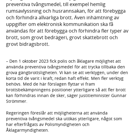
preventiva tvångsmedel, till exempel hemlig
rumsavlyssning och husrannsakan, för att förebygga
och förhindra allvarliga brott. Även inhämtning av
uppgifter om elektronisk kommunikation ska få
användas för att förebygga och förhindra fler typer av
brott, som grovt bedrägeri, grovt skattebrott och
grovt bidragsbrott.
– Den 1 oktober 2023 fick polis och åklagare möjlighet att
använda preventiva tvångsmedel för att trycka tillbaka den
grova gängbrottsligheten. Vi kan se att verktygen, under den
korta tid de varit i kraft, redan haft effekt. Men fler verktyg
behövs. Med de här förslagen flyttar vi fram
brottsbekämpningens positioner ytterligare så att fler brott
kan förhindras innan de sker, säger justitieminister Gunnar
Strömmer.
Regeringen föreslår att möjligheterna att använda
preventiva tvångsmedel ska utökas ytterligare, något som
har efter­frågats av Polismyndigheten och
Åklagarmyndigheten.