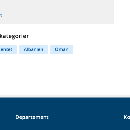
ebbplats,
ern webbplats,
 ny flik, extern webbplats,
- öppnar din e-postklient,
t
kategorier
entet
Albanien
Oman
Departement
Ko