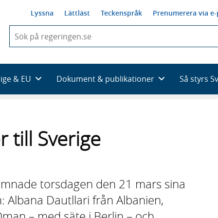
Lyssna
Lättläst
Teckenspråk
Prenumerera via e-
När
du
börjar
skriva
så
rige & EU
Dokument & publikationer
Så styrs S
framträder
en
lista
med
sökförslag
till Sverige
ämnade torsdagen den 21 mars sina
: Albana Dautllari från Albanien,
Oman – med säte i Berlin – och