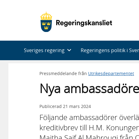
Huvudnavigering
Sveriges regering
Regeringens politik i Sve
Pressmeddelande från
Utrikesdepartementet
Nya ambassadörer 
Publicerad
21 mars 2024
Följande ambassadörer överl
kreditivbrev till H.M. Konungen
Maitha Saif Al Mahrouqi från 