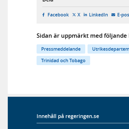
- öppnas i ny flik, extern w
- öppnas i ny flik, ext
- öppnas i
Facebook
X
LinkedIn
E-pos
Sidan är uppmärkt med följande 
Pressmeddelande
Utrikesdepartem
Trinidad och Tobago
Innehåll på regeringen.se