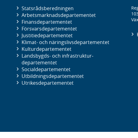
Statsrådsberedningen
Reg
10
Arbetsmarknads­departementet
Väx
Finans­departementet
Försvars­departementet
Justitie­departementet
Klimat- och näringslivs­departementet
Kultur­departementet
Landsbygds- och infrastruktur­
departementet
Social­departementet
Utbildnings­departementet
Utrikes­departementet