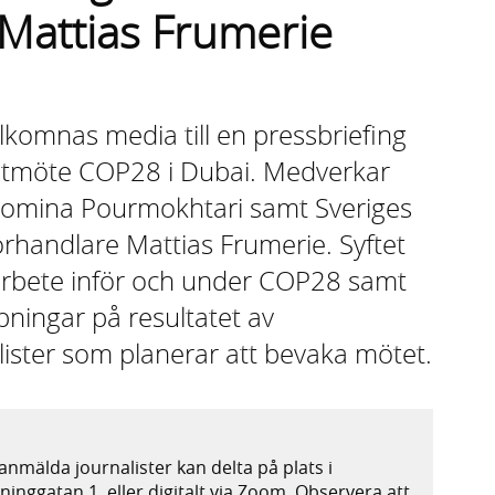
Mattias Frumerie
komnas media till en pressbriefing
imatmöte COP28 i Dubai. Medverkar
 Romina Pourmokhtari samt Sveriges
rhandlare Mattias Frumerie. Syftet
 arbete inför och under COP28 samt
pningar på resultatet av
lister som planerar att bevaka mötet.
anmälda journalister kan delta på plats i
nggatan 1, eller digitalt via Zoom. Observera att