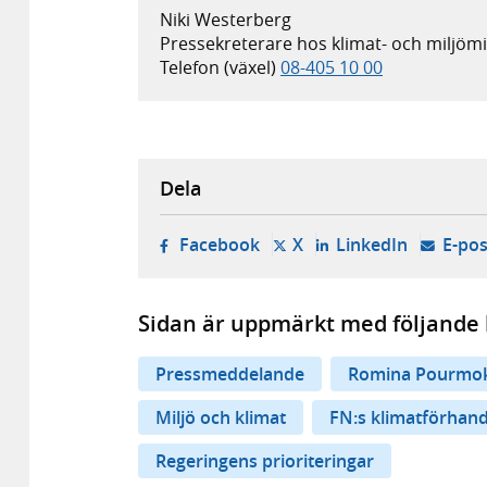
Niki Westerberg
Pressekreterare hos klimat- och miljö
Telefon (växel)
08-405 10 00
Dela
- öppnas i ny flik, extern w
- öppnas i ny flik, ext
- öppnas i
Facebook
X
LinkedIn
E-pos
Sidan är uppmärkt med följande 
Pressmeddelande
Romina Pourmok
Miljö och klimat
FN:s klimatförhand
Regeringens prioriteringar