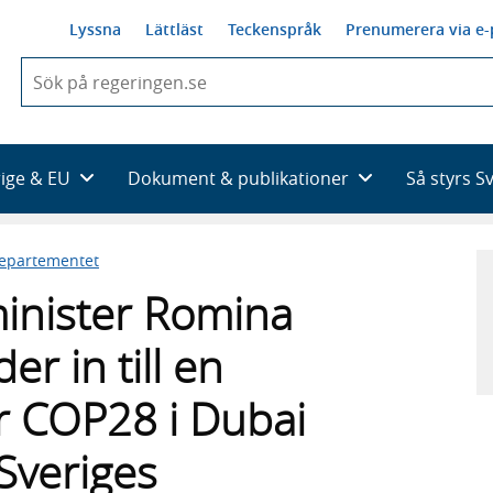
Lyssna
Lättläst
Teckenspråk
Prenumerera via e-
När
du
börjar
skriva
så
rige & EU
Dokument & publikationer
Så styrs S
framträder
en
lista
departementet
med
sökförslag
minister Romina
r in till en
ör COP28 i Dubai
Sveriges