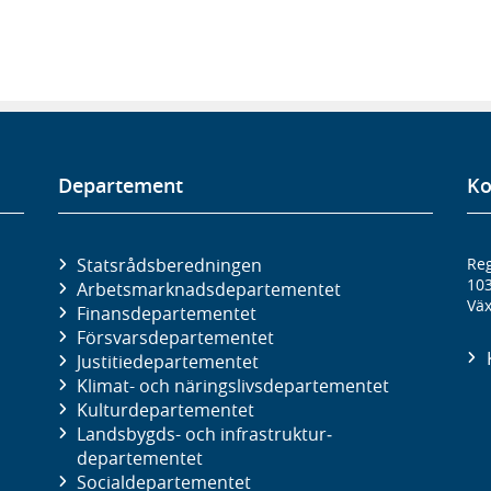
Departement
Ko
Statsrådsberedningen
Reg
10
Arbetsmarknads­departementet
Väx
Finans­departementet
Försvars­departementet
Justitie­departementet
Klimat- och näringslivs­departementet
Kultur­departementet
Landsbygds- och infrastruktur­
departementet
Social­departementet