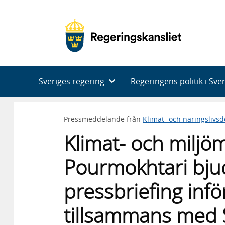
Huvudnavigering
Sveriges regering
Regeringens politik i Sve
Pressmeddelande från
Klimat- och näringslivs
Klimat- och miljö
Pourmokhtari bjude
pressbriefing inf
tillsammans med 