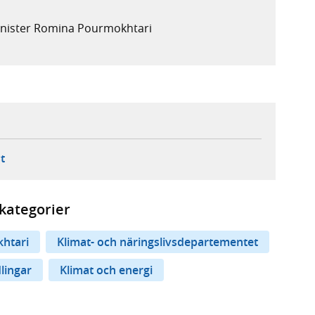
minister Romina Pourmokhtari
ebbplats,
ern webbplats,
 ny flik, extern webbplats,
- öppnar din e-postklient,
t
kategorier
htari
Klimat- och näringslivsdepartementet
lingar
Klimat och energi