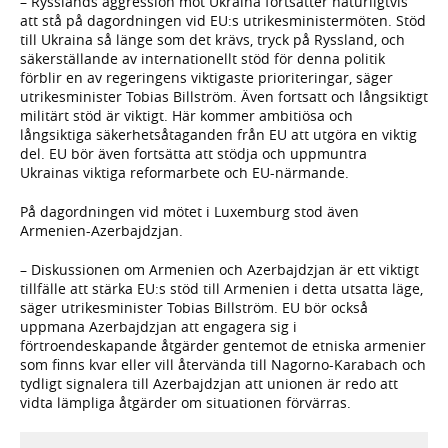
– Rysslands aggression mot Ukraina fortsätter naturligtvis
att stå på dagordningen vid EU:s utrikesministermöten. Stöd
till Ukraina så länge som det krävs, tryck på Ryssland, och
säkerställande av internationellt stöd för denna politik
förblir en av regeringens viktigaste prioriteringar, säger
utrikesminister Tobias Billström. Även fortsatt och långsiktigt
militärt stöd är viktigt. Här kommer ambitiösa och
långsiktiga säkerhetsåtaganden från EU att utgöra en viktig
del. EU bör även fortsätta att stödja och uppmuntra
Ukrainas viktiga reformarbete och EU-närmande.
På dagordningen vid mötet i Luxemburg stod även
Armenien-Azerbajdzjan.
– Diskussionen om Armenien och Azerbajdzjan är ett viktigt
tillfälle att stärka EU:s stöd till Armenien i detta utsatta läge,
säger utrikesminister Tobias Billström. EU bör också
uppmana Azerbajdzjan att engagera sig i
förtroendeskapande åtgärder gentemot de etniska armenier
som finns kvar eller vill återvända till Nagorno-Karabach och
tydligt signalera till Azerbajdzjan att unionen är redo att
vidta lämpliga åtgärder om situationen förvärras.