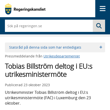
Me
När
Sö
du
börjar
skriva
så
framträder
Statsråd på denna sida som har entledigats
en
lista
Pressmeddelande från
Utrikesdepartementet
med
sökförslag
Tobias Billström deltog i EU:s
utrikesministermöte
Publicerad
23 oktober 2023
Utrikesminister Tobias Billström deltog i EU:s
utrikesministermöte (FAC) i Luxemburg den 23
oktober.