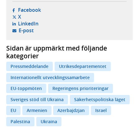
- öppnas i ny flik, extern webbplats,
Facebook
- öppnas i ny flik, extern webbplats,
X
- öppnas i ny flik, extern webbplats,
LinkedIn
- öppnar din e-postklient,
E-post
Sidan är uppmärkt med följande
kategorier
Pressmeddelande
Utrikesdepartementet
Internationellt utvecklingssamarbete
EU-toppmöten
Regeringens prioriteringar
Sveriges stöd till Ukraina
Säkerhetspolitiska läget
EU
Armenien
Azerbajdzjan
Israel
Palestina
Ukraina