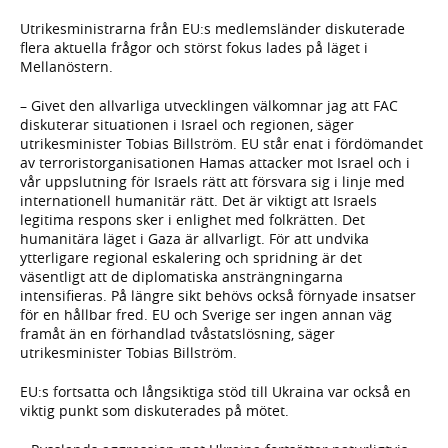
Utrikesministrarna från EU:s medlemsländer diskuterade
flera aktuella frågor och störst fokus lades på läget i
Mellanöstern.
– Givet den allvarliga utvecklingen välkomnar jag att FAC
diskuterar situationen i Israel och regionen, säger
utrikesminister Tobias Billström. EU står enat i fördömandet
av terroristorganisationen Hamas attacker mot Israel och i
vår uppslutning för Israels rätt att försvara sig i linje med
internationell humanitär rätt. Det är viktigt att Israels
legitima respons sker i enlighet med folkrätten. Det
humanitära läget i Gaza är allvarligt. För att undvika
ytterligare regional eskalering och spridning är det
väsentligt att de diplomatiska ansträngningarna
intensifieras. På längre sikt behövs också förnyade insatser
för en hållbar fred. EU och Sverige ser ingen annan väg
framåt än en förhandlad tvåstatslösning, säger
utrikesminister Tobias Billström.
EU:s fortsatta och långsiktiga stöd till Ukraina var också en
viktig punkt som diskuterades på mötet.