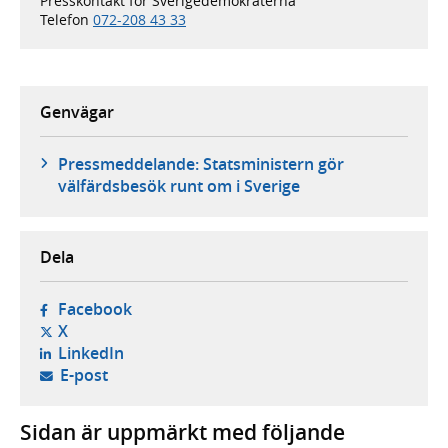
Presskontakt för Sverigedemokraterna
Telefon
072-208 43 33
Genvägar
Pressmeddelande: Statsministern gör
välfärdsbesök runt om i Sverige
Dela
- öppnas i ny flik, extern webbplats,
Facebook
- öppnas i ny flik, extern webbplats,
X
- öppnas i ny flik, extern webbplats,
LinkedIn
- öppnar din e-postklient,
E-post
Sidan är uppmärkt med följande