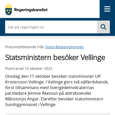
Me
När
Sö
du
börjar
skriva
så
Pressmeddelande från
Statsrådsberedningen
framträder
en
Statsministern besöker Vellinge
lista
med
sökförslag
Publicerad
10 oktober 2023
Onsdag den 11 oktober besöker statsminister Ulf
Kristersson Vellinge. I Vellinge görs två välfärdsbesök,
först tillsammans med Sverigedemokraternas
partiledare Jimmie Åkesson på äldreboendet
Månstorps Ängar. Därefter besöker statsministern
Sundsgymnasiet i Vellinge.