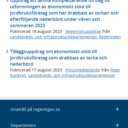
Uppdrag att lämna kompletterande förslag till
utformningen av ekonomiskt stöd till
jordbruksföretag som har drabbats av torkan och
efterföljande nederbörd under våren och
sommaren 2023
Publicerad
18 augusti 2023
·
Regeringsuppdrag
från
Landsbygds- och infrastrukturdepartementet
,
Regeringen
Tilläggsuppdrag om ekonomiskt stöd till
jordbruksföretag som drabbats av torka och
nederbörd
Publicerad
17 augusti 2023
·
Pressmeddelande
från
Peter
Kullgren
,
Landsbygds- och infrastrukturdepartementet
Innehåll på regeringen.se
Departement