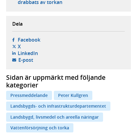
drabbats av torkan
Dela
- öppnas i ny flik, extern webbplats,
Facebook
- öppnas i ny flik, extern webbplats,
X
- öppnas i ny flik, extern webbplats,
LinkedIn
- öppnar din e-postklient,
E-post
Sidan är uppmärkt med följande
kategorier
Pressmeddelande
Peter Kullgren
Landsbygds- och infrastrukturdepartementet
Landsbygd, livsmedel och areella näringar
Vattenförsörjning och torka