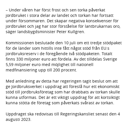
– Under våren har först frost och sen torka påverkat
jordbruket i stora delar av landet och torkan har fortsatt
under försommaren. Det skapar negativa konsekvenser för
jordbruket och jag har stor förståelse för lantbrukarnas oro,
säger landsbygdsminister Peter Kullgren.
Kommissionen beslutade den 10 juli om ett tredje stödpaket
för de länder som hittills inte fått något stöd från EU:s
jordbruksreserv i de föregående två stödpaketen. Totalt
finns 330 miljoner euro att fördela. Av det tilldelas Sverige
5,59 miljoner euro med möjlighet till nationell
medfinansiering upp till 200 procent.
Med anledning av detta har regeringen tagit beslut om att
ge Jordbruksverket i uppdrag att föreslå hur ett ekonomiskt
stöd till jordbruksföretag som har drabbats av torkan skulle
kunna utformas. Det är ett viktigt uppdrag för att kortsiktigt
kunna stötta de företag som påverkats svårast av torkan.
Uppdraget ska redovisas till Regeringskansliet senast den 4
augusti 2023.