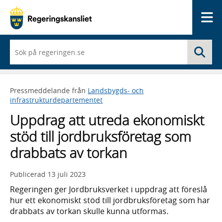
Me
När
Sö
du
börjar
skriva
så
Pressmeddelande från
Landsbygds- och
framträder
infrastrukturdepartementet
en
lista
Uppdrag att utreda ekonomiskt
med
sökförslag
stöd till jordbruksföretag som
drabbats av torkan
Publicerad
13 juli 2023
Regeringen ger Jordbruksverket i uppdrag att föreslå
hur ett ekonomiskt stöd till jordbruksföretag som har
drabbats av torkan skulle kunna utformas.