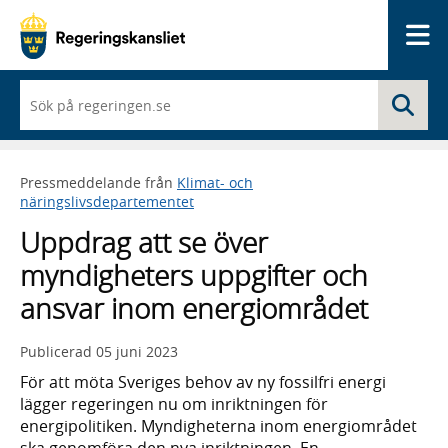
Me
När
Sö
du
börjar
skriva
så
Pressmeddelande från
Klimat- och
framträder
näringslivsdepartementet
en
lista
Uppdrag att se över
med
sökförslag
myndigheters uppgifter och
ansvar inom energiområdet
Publicerad
05 juni 2023
För att möta Sveriges behov av ny fossilfri energi
lägger regeringen nu om inriktningen för
energipolitiken. Myndigheterna inom energiområdet
ska genomföra den nya inriktningen. En