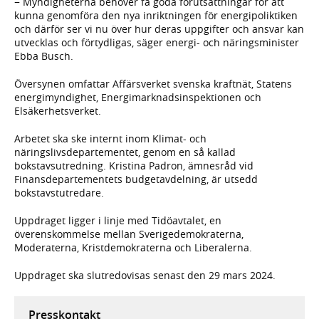
− Myndigheterna behöver få goda förutsättningar för att
kunna genomföra den nya inriktningen för energipoliktiken
och därför ser vi nu över hur deras uppgifter och ansvar kan
utvecklas och förtydligas, säger energi- och näringsminister
Ebba Busch.
Översynen omfattar Affärsverket svenska kraftnät, Statens
energimyndighet, Energimarknadsinspektionen och
Elsäkerhetsverket.
Arbetet ska ske internt inom Klimat- och
näringslivsdepartementet, genom en så kallad
bokstavsutredning. Kristina Padron, ämnesråd vid
Finansdepartementets budgetavdelning, är utsedd
bokstavstutredare.
Uppdraget ligger i linje med Tidöavtalet, en
överenskommelse mellan Sverigedemokraterna,
Moderaterna, Kristdemokraterna och Liberalerna.
Uppdraget ska slutredovisas senast den 29 mars 2024.
Presskontakt