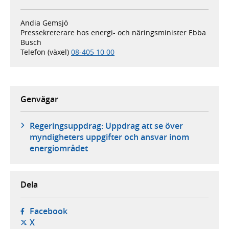
Andia Gemsjö
Pressekreterare hos energi- och näringsminister Ebba
Busch
Telefon (växel)
08-405 10 00
Genvägar
Regeringsuppdrag: Uppdrag att se över
myndigheters uppgifter och ansvar inom
energiområdet
Dela
- öppnas i ny flik, extern webbplats,
Facebook
- öppnas i ny flik, extern webbplats,
X