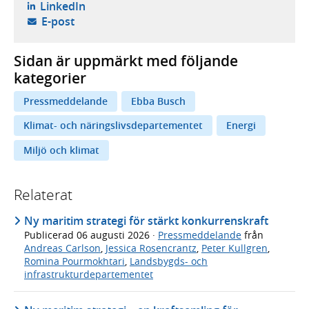
- öppnas i ny flik, extern webbplats,
LinkedIn
- öppnar din e-postklient,
E-post
Sidan är uppmärkt med följande
kategorier
Pressmeddelande
Ebba Busch
Klimat- och näringslivsdepartementet
Energi
Miljö och klimat
Relaterat
Ny maritim strategi för stärkt konkurrenskraft
Publicerad
06 augusti 2026
·
Pressmeddelande
från
Andreas Carlson
,
Jessica Rosencrantz
,
Peter Kullgren
,
Romina Pourmokhtari
,
Landsbygds- och
infrastrukturdepartementet