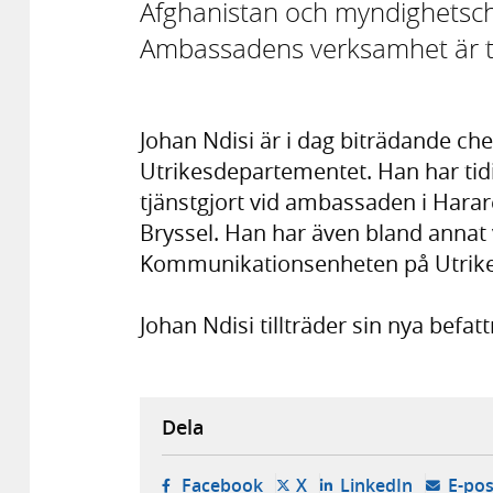
Afghanistan och myndighetsche
Ambassadens verksamhet är till
Johan Ndisi är i dag biträdande ch
Utrikesdepartementet. Han har tid
tjänstgjort vid ambassaden i Harar
Bryssel. Han har även bland annat 
Kommunikationsenheten på Utrik
Johan Ndisi tillträder sin nya befat
Dela
- öppnas i ny flik, extern w
- öppnas i ny flik, ext
- öppnas i
Facebook
X
LinkedIn
E-pos