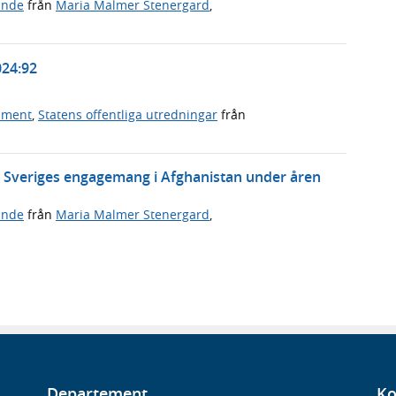
ande
från
Maria Malmer Stenergard
,
024:92
ument
,
Statens offentliga utredningar
från
m Sveriges engagemang i Afghanistan under åren
ande
från
Maria Malmer Stenergard
,
Departement
Ko