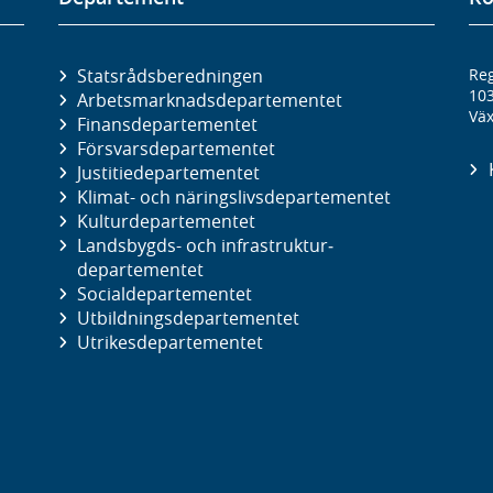
Statsrådsberedningen
Reg
10
Arbetsmarknads­departementet
Väx
Finans­departementet
Försvars­departementet
Justitie­departementet
Klimat- och näringslivs­departementet
Kultur­departementet
Landsbygds- och infrastruktur­
departementet
Social­departementet
Utbildnings­departementet
Utrikes­departementet