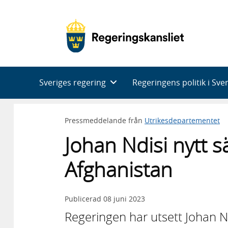
Huvudnavigering
Sveriges regering
Regeringens politik i Sve
Pressmeddelande från
Utrikesdepartementet
Johan Ndisi nytt s
Afghanistan
Publicerad
08 juni 2023
Regeringen har utsett Johan Ndi