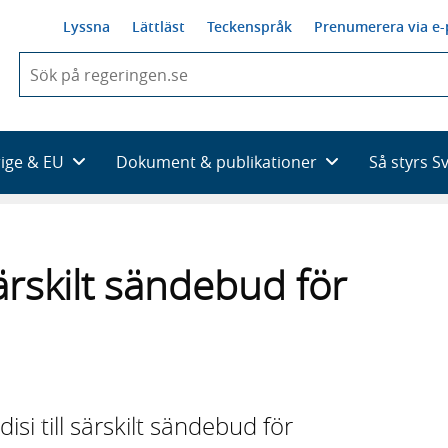
Lyssna
Lättläst
Teckenspråk
Prenumerera via e-
När
du
börjar
skriva
så
rige & EU
Dokument & publikationer
Så styrs S
framträder
en
lista
med
sökförslag
ärskilt sändebud för
si till särskilt sändebud för