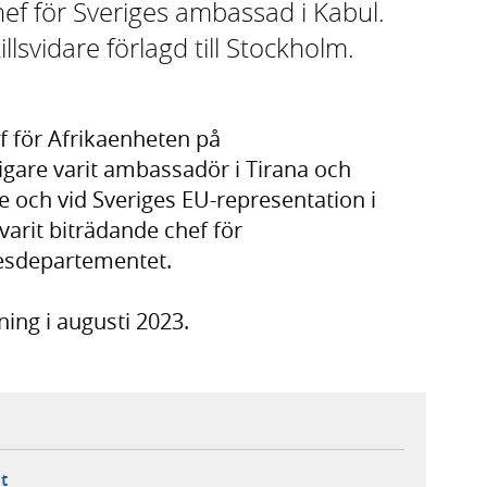
f för Sveriges ambassad i Kabul.
svidare förlagd till Stockholm.
ef för Afrikaenheten på
igare varit ambassadör i Tirana och
e och vid Sveriges EU-representation i
varit biträdande chef för
esdepartementet.
tning i augusti 2023.
ebbplats,
ern webbplats,
 ny flik, extern webbplats,
- öppnar din e-postklient,
t