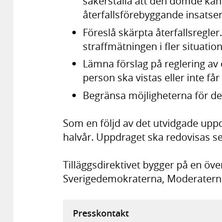
säkerställa att den dömde kan 
återfallsförebyggande insatser u
Föreslå skärpta återfallsregler.
straffmätningen i fler situation
Lämna förslag på reglering av
person ska vistas eller inte får 
Begränsa möjligheterna för de
Som en följd av det utvidgade upp
halvår. Uppdraget ska redovisas se
Tilläggsdirektivet bygger på en ö
Sverigedemokraterna, Moderaterna
Presskontakt