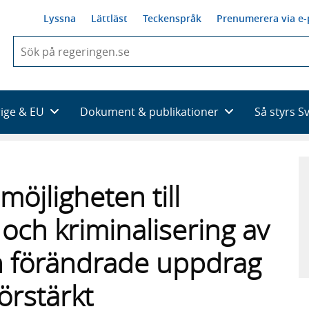
Lyssna
Lättläst
Teckenspråk
Prenumerera via e-
När
du
börjar
skriva
så
rige & EU
Dokument & publikationer
Så styrs S
framträder
en
lista
med
sökförslag
öjligheten till
ng och kriminalisering av
h förändrade uppdrag
örstärkt