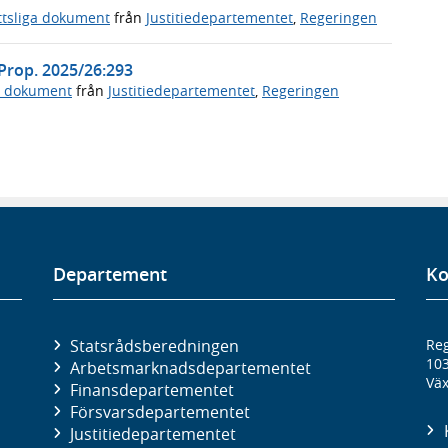
ttsliga dokument
från
Justitiedepartementet
,
Regeringen
 Prop. 2025/26:293
a dokument
från
Justitiedepartementet
,
Regeringen
Departement
Ko
Statsrådsberedningen
Reg
10
Arbetsmarknads­departementet
Väx
Finans­departementet
Försvars­departementet
Justitie­departementet