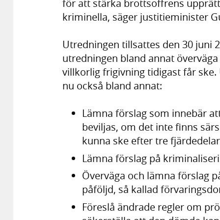
för att stärka brottsoffrens upprät
kriminella, säger justitieminister
Utredningen tillsattes den 30 juni 
utredningen bland annat överväga
villkorlig frigivning tidigast får sk
nu också bland annat:
Lämna förslag som innebär att 
beviljas, om det inte finns särs
kunna ske efter tre fjärdedelar
Lämna förslag på kriminaliser
Överväga och lämna förslag p
påföljd, så kallad förvaringsd
Föreslå ändrade regler om prövot