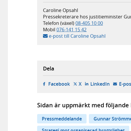
Caroline Opsahl
Pressekreterare hos justitieminister 
Telefon (växel)
08-405 10 00
Mobil
076-141 15 42
e-post till Caroline Opsahl
Dela
- öppnas i ny flik, extern w
- öppnas i ny flik, ext
- öppnas i
Facebook
X
LinkedIn
E-pos
Sidan är uppmärkt med följande 
Pressmeddelande
Gunnar Strömm
Strategi mot organiserad brottslighet