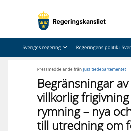
Huvudnavigering
Sveriges regering
Regeringens politik i Sve
Pressmeddelande från
Justitiedepartementet
Begränsningar av m
villkorlig frigivni
rymning – nya oc
till utredning om f