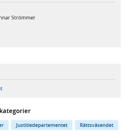
Gunnar Strömmer
ebbplats,
ern webbplats,
 ny flik, extern webbplats,
- öppnar din e-postklient,
t
kategorier
er
Justitiedepartementet
Rättsväsendet