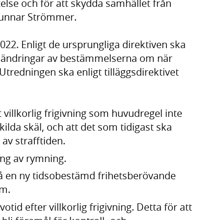
telse och för att skydda samhället från
 Gunnar Strömmer.
2022. Enligt de ursprungliga direktiven ska
 ändringar av bestämmelserna om när
e. Utredningen ska enligt tilläggsdirektivet
villkorlig frigivning som huvudregel inte
kilda skäl, och att det som tidigast ska
 av strafftiden.
ing av rymning.
å en ny tidsobestämd frihetsberövande
om.
id efter villkorlig frigivning. Detta för att