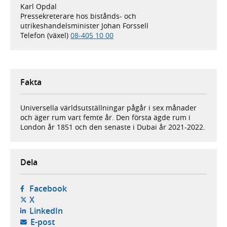
Karl Opdal
Pressekreterare hos bistånds- och
utrikeshandelsminister Johan Forssell
Telefon (växel)
08-405 10 00
Fakta
Universella världsutställningar pågår i sex månader
och äger rum vart femte år. Den första ägde rum i
London år 1851 och den senaste i Dubai år 2021-2022.
Dela
- öppnas i ny flik, extern webbplats,
Facebook
- öppnas i ny flik, extern webbplats,
X
- öppnas i ny flik, extern webbplats,
LinkedIn
- öppnar din e-postklient,
E-post