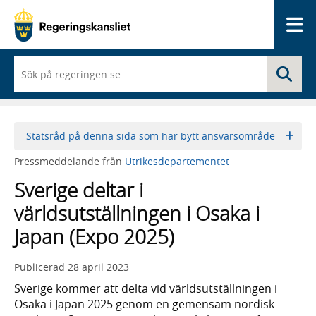
Me
När
Sö
du
börjar
skriva
så
framträder
Statsråd på denna sida som har bytt ansvarsområde
en
lista
Pressmeddelande från
Utrikesdepartementet
med
sökförslag
Sverige deltar i
världsutställningen i Osaka i
Japan (Expo 2025)
Publicerad
28 april 2023
Sverige kommer att delta vid världsutställningen i
Osaka i Japan 2025 genom en gemensam nordisk