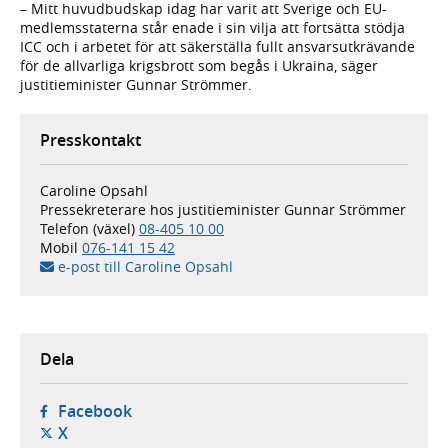
– Mitt huvudbudskap idag har varit att Sverige och EU-
medlemsstaterna står enade i sin vilja att fortsätta stödja
ICC och i arbetet för att säkerställa fullt ansvarsutkrävande
för de allvarliga krigsbrott som begås i Ukraina, säger
justitieminister Gunnar Strömmer.
Presskontakt
Caroline Opsahl
Pressekreterare hos justitieminister Gunnar Strömmer
Telefon (växel)
08-405 10 00
Mobil
076-141 15 42
e-post till Caroline Opsahl
Dela
- öppnas i ny flik, extern webbplats,
Facebook
- öppnas i ny flik, extern webbplats,
X