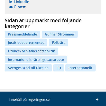
- öppnas i ny flik, extern webbplats,
LinkedIn
- öppnar din e-postklient,
E-post
Sidan är uppmärkt med följande
kategorier
Pressmeddelande
Gunnar Strömmer
Justitiedepartementet
Folkrätt
Utrikes- och säkerhetspolitik
Internationellt rättsligt samarbete
Sveriges stöd till Ukraina
EU
Internationellt
Innehåll på regeringen.se