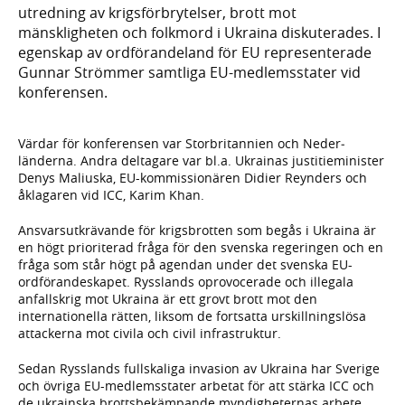
utredning av krigsförbrytelser, brott mot
mänskligheten och folkmord i Ukraina diskuterades. I
egenskap av ordförandeland för EU representerade
Gunnar Strömmer samtliga EU-medlemsstater vid
konferensen.
Värdar för konferensen var Storbritannien och Neder­
länderna. Andra deltagare var bl.a. Ukrainas justitieminister
Denys Maliuska, EU-kommissionären Didier Reynders och
åklagaren vid ICC, Karim Khan.
Ansvarsutkrävande för krigsbrotten som begås i Ukraina är
en högt prioriterad fråga för den svenska regeringen och en
fråga som står högt på agendan under det svenska EU-
ordförandeskapet. Rysslands oprovocerade och illegala
anfallskrig mot Ukraina är ett grovt brott mot den
internationella rätten, liksom de fortsatta urskillningslösa
attackerna mot civila och civil infrastruktur.
Sedan Rysslands fullskaliga invasion av Ukraina har Sverige
och övriga EU-medlemsstater arbetat för att stärka ICC och
de ukrainska brottsbekämpande myndigheternas arbete.