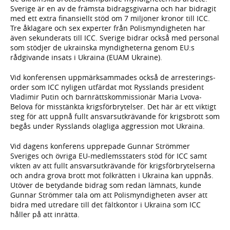
Sverige är en av de främsta bidragsgivarna och har bidragit
med ett extra finansiellt stöd om 7 miljoner kronor till ICC.
Tre åklagare och sex experter från Polismyndigheten har
även sekunderats till ICC. Sverige bidrar också med personal
som stödjer de ukrainska myndigheterna genom EU:s
rådgivande insats i Ukraina (EUAM Ukraine).
Vid konferensen uppmärksammades också de arresterings­
order som ICC nyligen utfärdat mot Rysslands president
Vladimir Putin och barnrätts­kommissionär Maria Lvova-
Belova för misstänkta krigsförbrytelser. Det här är ett viktigt
steg för att uppnå fullt ansvarsutkrävande för krigsbrott som
begås under Rysslands olagliga aggression mot Ukraina.
Vid dagens konferens upprepade Gunnar Strömmer
Sveriges och övriga EU-medlemsstaters stöd för ICC samt
vikten av att fullt ansvarsutkrävande för krigsförbrytelserna
och andra grova brott mot folkrätten i Ukraina kan uppnås.
Utöver de betydande bidrag som redan lämnats, kunde
Gunnar Strömmer tala om att Polismyndigheten avser att
bidra med utredare till det fältkontor i Ukraina som ICC
håller på att inrätta.