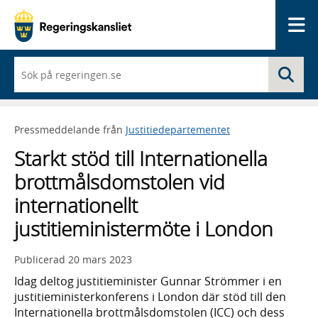
Me
När
Sö
du
börjar
skriva
så
Pressmeddelande från
Justitiedepartementet
framträder
en
Starkt stöd till Internationella
lista
med
brottmålsdomstolen vid
sökförslag
internationellt
justitieministermöte i London
Publicerad
20 mars 2023
Idag deltog justitieminister Gunnar Strömmer i en
justitieministerkonferens i London där stöd till den
Internationella brottmålsdomstolen (ICC) och dess