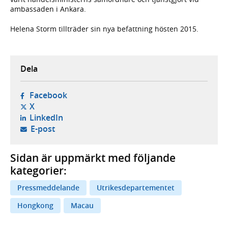
ambassaden i Ankara.
Helena Storm tillträder sin nya befattning hösten 2015.
Dela
- öppnas i ny flik, extern webbplats,
Facebook
- öppnas i ny flik, extern webbplats,
X
- öppnas i ny flik, extern webbplats,
LinkedIn
- öppnar din e-postklient,
E-post
Sidan är uppmärkt med följande
kategorier:
Pressmeddelande
Utrikesdepartementet
Hongkong
Macau