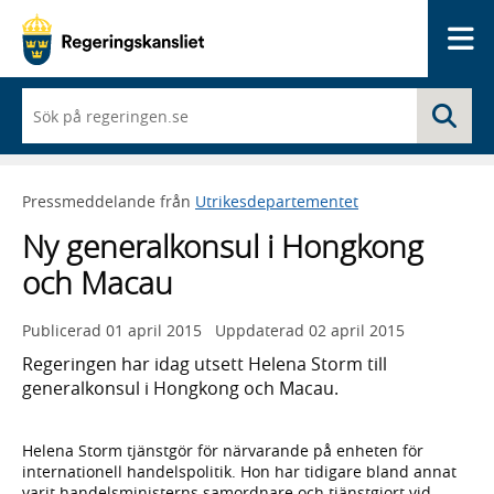
Me
När
Sö
du
börjar
skriva
så
Pressmeddelande från
Utrikesdepartementet
framträder
en
Ny generalkonsul i Hongkong
lista
med
och Macau
sökförslag
Publicerad
01 april 2015
Uppdaterad
02 april 2015
Regeringen har idag utsett Helena Storm till
generalkonsul i Hongkong och Macau.
Helena Storm tjänstgör för närvarande på enheten för
internationell handelspolitik. Hon har tidigare bland annat
varit handelsministerns samordnare och tjänstgjort vid