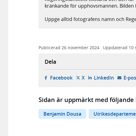
kränkande för upphovsmannen. Bilden f
Uppge alltid fotografens namn och Reger
Publicerad
26 november 2024
Uppdaterad
10 
Dela
- öppnas i ny flik, extern w
- öppnas i ny flik, ext
- öppnas i
Facebook
X
LinkedIn
E-pos
Sidan är uppmärkt med följande 
Benjamin Dousa
Utrikesdeparteme