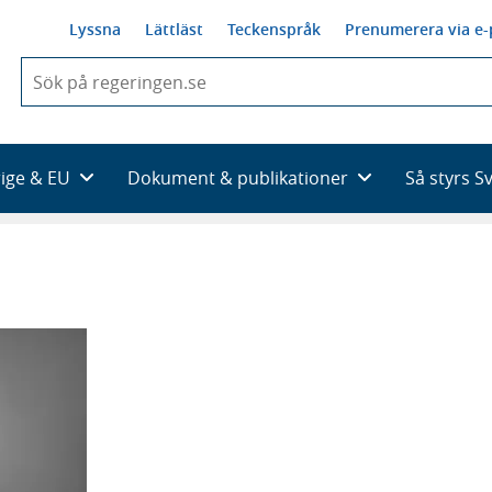
Lyssna
Lättläst
Teckenspråk
Prenumerera via e-
När
du
börjar
skriva
så
rige & EU
Dokument & publikationer
Så styrs S
framträder
en
lista
med
sökförslag