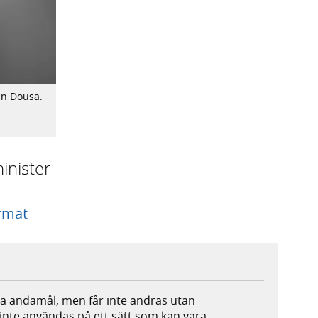
in Dousa.
inister
ormat
lla ändamål, men får inte ändras utan
 inte användas på ett sätt som kan vara