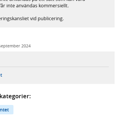
år inte användas kommersiellt.
ingskansliet vid publicering.
september 2024
ebbplats,
ern webbplats,
 ny flik, extern webbplats,
- öppnar din e-postklient,
t
kategorier:
ntet