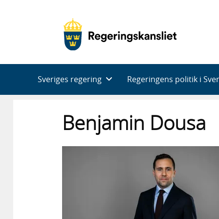
Huvudnavigering
Sveriges regering
Regeringens politik i Sve
Benjamin Dousa