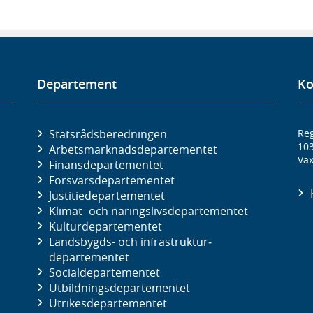
Departement
Ko
Statsrådsberedningen
Reg
10
Arbetsmarknads­departementet
Väx
Finans­departementet
Försvars­departementet
Justitie­departementet
Klimat- och näringslivs­departementet
Kultur­departementet
Landsbygds- och infrastruktur­
departementet
Social­departementet
Utbildnings­departementet
Utrikes­departementet