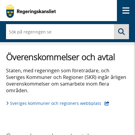
Me
När
Sö
du
börjar
skriva
så
Överenskommelser och avtal
framträder
en
lista
Staten, med regeringen som företrädare, och
med
Sveriges Kommuner och Regioner (SKR) ingår årligen
sökförslag
överenskommelser om samarbete inom flera
områden.
Sveriges kommuner och regioners webbplats