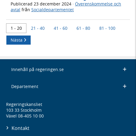
Publicerad
23 december 2024
·
Överenskommelse och
avtal
från
Socialdepartementet
1 - 20
21 - 40
41 - 60
61 - 80
81 - 100
Nästa
Innehåll på regeringen.se
Departement
Regeringskansliet
103 33 Stockholm
Växel 08-405 10 00
Kontakt