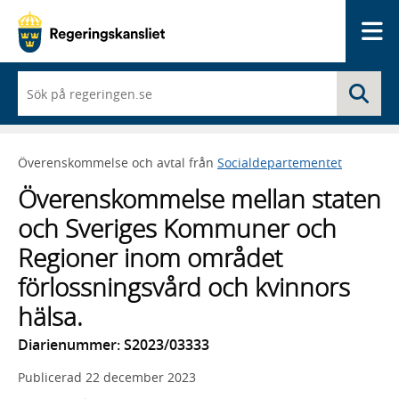
Me
När
Sö
du
börjar
skriva
så
Överenskommelse och avtal från
Socialdepartementet
framträder
en
Överenskommelse mellan staten
lista
med
och Sveriges Kommuner och
sökförslag
Regioner inom området
förlossningsvård och kvinnors
hälsa.
Diarienummer: S2023/03333
Publicerad
22 december 2023