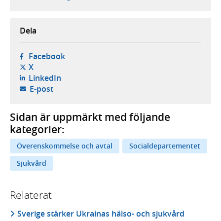
Dela
- öppnas i ny flik, extern webbplats,
Facebook
- öppnas i ny flik, extern webbplats,
X
- öppnas i ny flik, extern webbplats,
LinkedIn
- öppnar din e-postklient,
E-post
Sidan är uppmärkt med följande
kategorier:
Överenskommelse och avtal
Socialdepartementet
Sjukvård
Relaterat
Sverige stärker Ukrainas hälso- och sjukvård