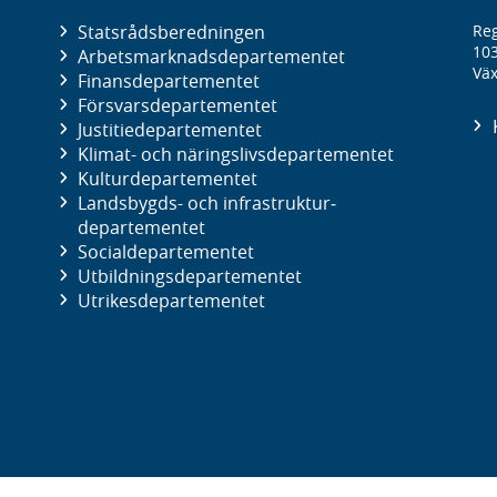
Statsrådsberedningen
Reg
10
Arbetsmarknads­departementet
Väx
Finans­departementet
Försvars­departementet
Justitie­departementet
Klimat- och näringslivs­departementet
Kultur­departementet
Landsbygds- och infrastruktur­
departementet
Social­departementet
Utbildnings­departementet
Utrikes­departementet