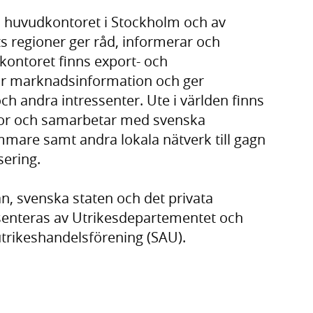
d huvudkontoret i Stockholm och av
ts regioner ger råd, informerar och
kontoret finns export- och
ar marknadsinformation och ger
och andra intressenter. Ute i världen finns
tor och samarbetar med svenska
mare samt andra lokala nätverk till gagn
sering.
, svenska staten och det privata
resenteras av Utrikesdepartementet och
utrikeshandelsförening (SAU).
tern webbplats,