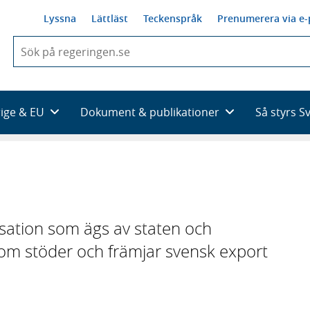
Lyssna
Lättläst
Teckenspråk
Prenumerera via e-
När
du
börjar
skriva
så
rige & EU
Dokument & publikationer
Så styrs S
framträder
en
lista
med
sökförslag
sation som ägs av staten och
som stöder och främjar svensk export