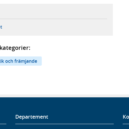
ebbplats,
ern webbplats,
 ny flik, extern webbplats,
- öppnar din e-postklient,
t
kategorier:
tik och främjande
Departement
Ko