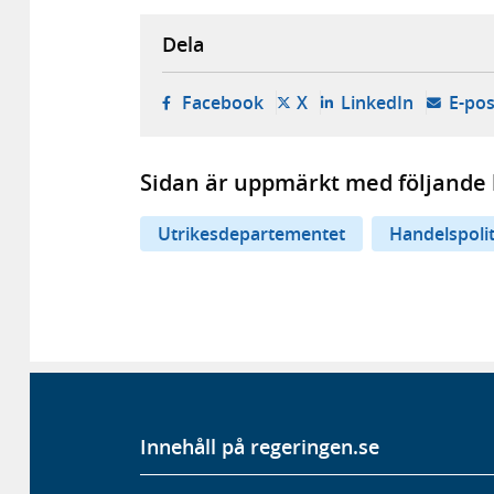
Dela
- öppnas i ny flik, extern w
- öppnas i ny flik, ext
- öppnas i
Facebook
X
LinkedIn
E-pos
Sidan är uppmärkt med följande 
Utrikesdepartementet
Handelspoli
Innehåll på regeringen.se