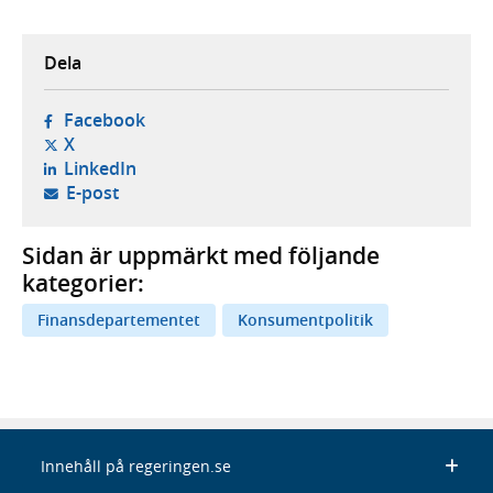
Dela
- öppnas i ny flik, extern webbplats,
Facebook
- öppnas i ny flik, extern webbplats,
X
- öppnas i ny flik, extern webbplats,
LinkedIn
- öppnar din e-postklient,
E-post
Sidan är uppmärkt med följande
kategorier:
Finansdepartementet
Konsumentpolitik
Innehåll på regeringen.se