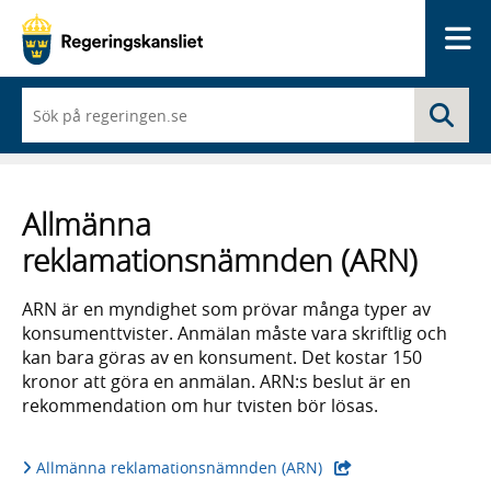
Me
När
Sö
du
börjar
skriva
så
framträder
Allmänna
en
lista
reklamationsnämnden (ARN)
med
sökförslag
ARN är en myndighet som prövar många typer av
konsumenttvister. Anmälan måste vara skriftlig och
kan bara göras av en konsument. Det kostar 150
kronor att göra en anmälan. ARN:s beslut är en
rekommendation om hur tvisten bör lösas.
- extern webbplats,
Allmänna reklamationsnämnden (ARN)