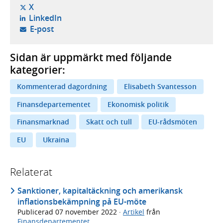
- öppnas i ny flik, extern webbplats,
X
- öppnas i ny flik, extern webbplats,
LinkedIn
- öppnar din e-postklient,
E-post
Sidan är uppmärkt med följande
kategorier:
Kommenterad dagordning
Elisabeth Svantesson
Finansdepartementet
Ekonomisk politik
Finansmarknad
Skatt och tull
EU-rådsmöten
EU
Ukraina
Relaterat
Sanktioner, kapitaltäckning och amerikansk
inflationsbekämpning på EU-möte
Publicerad
07 november 2022
·
Artikel
från
Finansdepartementet