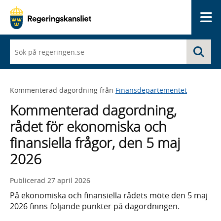
Me
När
Sö
du
börjar
skriva
så
Kommenterad dagordning från
Finansdepartementet
framträder
en
Kommenterad dagordning,
lista
med
rådet för ekonomiska och
sökförslag
finansiella frågor, den 5 maj
2026
Publicerad
27 april 2026
På ekonomiska och finansiella rådets möte den 5 maj
2026 finns följande punkter på dagordningen.