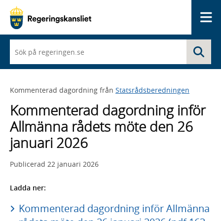
Me
När
Sö
du
börjar
skriva
så
Kommenterad dagordning från
Statsrådsberedningen
framträder
en
Kommenterad dagordning inför
lista
med
Allmänna rådets möte den 26
sökförslag
januari 2026
Publicerad
22 januari 2026
Ladda ner:
Kommenterad dagordning inför Allmänna