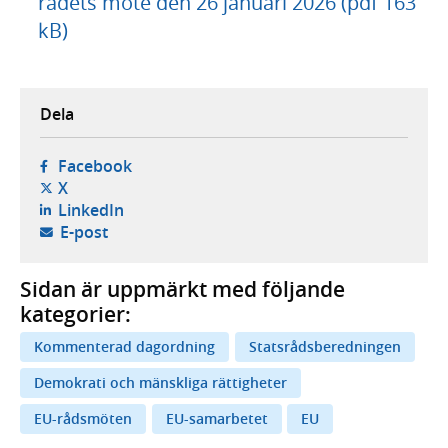
rådets möte den 26 januari 2026 (pdf 163
kB)
Dela
- öppnas i ny flik, extern webbplats,
Facebook
- öppnas i ny flik, extern webbplats,
X
- öppnas i ny flik, extern webbplats,
LinkedIn
- öppnar din e-postklient,
E-post
Sidan är uppmärkt med följande
kategorier:
Kommenterad dagordning
Statsrådsberedningen
Demokrati och mänskliga rättigheter
EU-rådsmöten
EU-samarbetet
EU