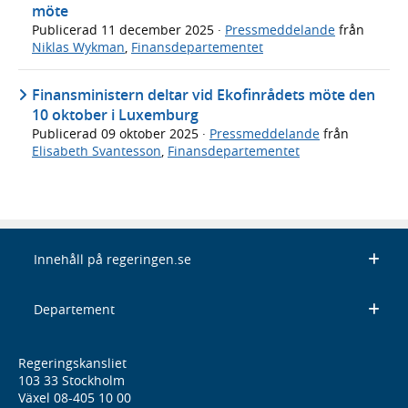
möte
Publicerad
11 december 2025
·
Pressmeddelande
från
Niklas Wykman
,
Finansdepartementet
Finansministern deltar vid Ekofinrådets möte den
10 oktober i Luxemburg
Publicerad
09 oktober 2025
·
Pressmeddelande
från
Elisabeth Svantesson
,
Finansdepartementet
Innehåll på regeringen.se
Departement
Regeringskansliet
103 33 Stockholm
Växel 08-405 10 00