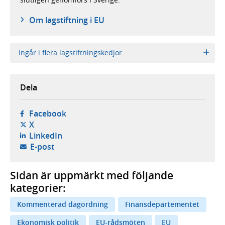
Om lagstiftning i EU
Ingår i flera lagstiftningskedjor
Dela
- öppnas i ny flik, extern webbplats,
Facebook
- öppnas i ny flik, extern webbplats,
X
- öppnas i ny flik, extern webbplats,
LinkedIn
- öppnar din e-postklient,
E-post
Sidan är uppmärkt med följande
kategorier:
Kommenterad dagordning
Finansdepartementet
Ekonomisk politik
EU-rådsmöten
EU